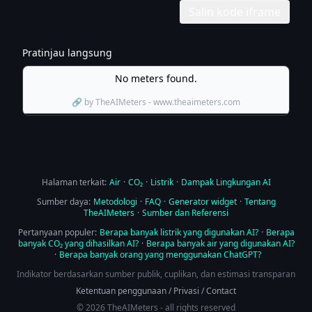
Salin kode iframe
Pratinjau langsung
Halaman terkait:
Air
·
CO₂
·
Listrik
·
Dampak Lingkungan AI
Sumber daya:
Metodologi
·
FAQ
·
Generator widget
·
Tentang
TheAIMeters
·
Sumber dan Referensi
Pertanyaan populer:
Berapa banyak listrik yang digunakan AI?
·
Berapa
banyak CO₂ yang dihasilkan AI?
·
Berapa banyak air yang digunakan AI?
·
Berapa banyak orang yang menggunakan ChatGPT?
Indikator berdasarkan sumber publik, cuplikan, dan estimasi transparan
Ketentuan penggunaan
/
Privasi
/
Contact
© 2026 TheAIMeters - all rights reserved