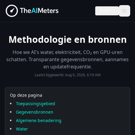
Dutch
Methodologie en bronnen
Hoe we AI's water, elektriciteit, CO₂ en GPU-uren
schatten. Transparante gegevensbronnen, aannames
en updatefrequentie.
Laatst bijgewerkt:
Aug 6, 2026, 6:19 AM
Op deze pagina
Toepassingsgebied
Gegevensbronnen
Algemene benadering
Water