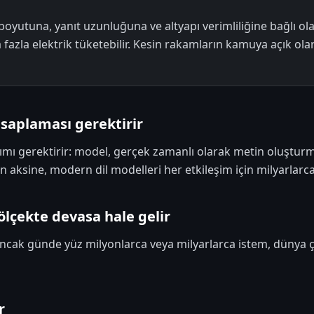
oyutuna, yanıt uzunluğuna ve altyapı verimliliğine bağlı ol
azla elektrik tüketebilir. Kesin rakamların kamuya açık ol
saplaması gerektirir
rımı gerektirir: model, gerçek zamanlı olarak metin oluştu
ının aksine, modern dil modelleri her etkileşim için milyarlarc
ölçekte devasa hale gelir
ancak günde yüz milyonlarca veya milyarlarca istem, dünya 
r