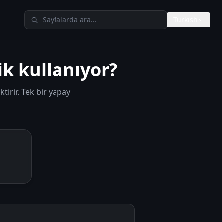
TheAIMeters içinde ara
Turkish
k kullanıyor?
irir. Tek bir yapay