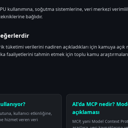
GPU kullanımına, soğutma sistemlerine, veri merkezi verimlil
kniklerine bağlıdır.
eğerlerdir
trik tüketimi verilerini nadiren açıkladıkları için kamuya açı
a faaliyetlerini tahmin etmek için toplu kamu araştırmalarını
ullanıyor?
AI’da MCP nedir? Mod
açıklaması
tuna, kullanıcı etkinliğine,
be hizmet veren veri
MCP, yani Model Context Prot
araçlara, veri kaynaklarına ve