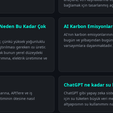
bağlamak için tasarlanmış açı
 Neden Bu Kadar Çok
AI Karbon Emisyonları
AI'nın karbon emisyonlarının
bugün ve yılbaşından bugüne
ır; çünkü yüksek yoğunluklu
varsayımlara dayanmaktadır.
tırılması gereken ısı üretir.
cak bunun yerel düzeydeki
rımına, elektrik üretimine ve
ChatGPT ne kadar su 
arına, API’lere ve iş
ChatGPT gibi yapay zeka sist
timinin ötesine nasıl
için su tüketen büyük veri me
altyapısının su kullanımını na