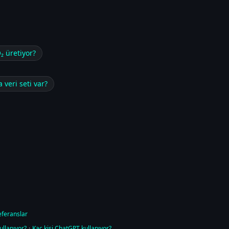
₂ üretiyor?
 veri seti var?
eferanslar
ullanıyor?
·
Kaç kişi ChatGPT kullanıyor?