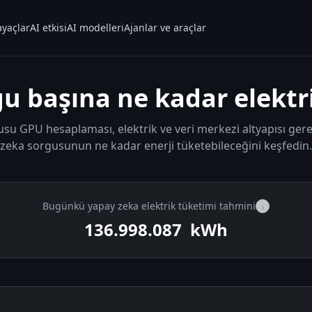
ayaçlar
AI etkisi
AI modelleri
Ajanlar ve araçlar
u başına ne kadar elektri
u GPU hesaplaması, elektrik ve veri merkezi altyapısı gerekt
zeka sorgusunun ne kadar enerji tüketebileceğini keşfedin.
Bugünkü yapay zeka elektrik tüketimi tahmini
i
136.998.968
kWh