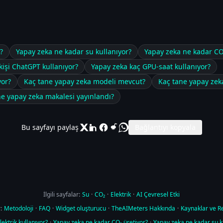
?
Yapay zeka ne kadar su kullanıyor?
Yapay zeka ne kadar CO
kişi ChatGPT kullanıyor?
Yapay zeka kaç GPU-saat kullanıyor?
yor?
Kaç tane yapay zeka modeli mevcut?
Kaç tane yapay zeka
ne yapay zeka makalesi yayınlandı?
Bu sayfayı paylaş
Bağlantıyı kopyala
İlgili sayfalar:
Su
·
CO₂
·
Elektrik
·
AI Çevresel Etki
:
Metodoloji
·
FAQ
·
Widget oluşturucu
·
TheAIMeters Hakkında
·
Kaynaklar ve R
ektrik kullanıyor?
·
Yapay zeka ne kadar CO₂ üretiyor?
·
Yapay zeka ne kadar su k