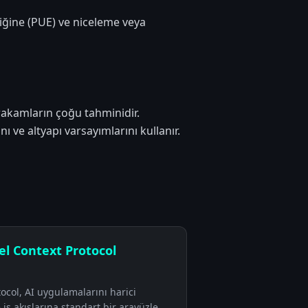
iğine (PUE) ve niceleme veya
k rakamların çoğu tahminidir.
 ve altyapı varsayımlarını kullanır.
el Context Protocol
ocol, AI uygulamalarını harici
 iş akışlarına standart bir arayüzle