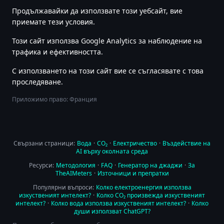
Продължавайки да използвате този уебсайт, вие
приемате тези условия.
Този сайт използва Google Analytics за наблюдение на
трафика и ефективността.
С използването на този сайт вие се съгласявате с това
проследяване.
Приложимо право: Франция
Свързани страници:
Вода
·
CO₂
·
Електричество
·
Въздействие на
AI върху околната среда
Ресурси:
Методология
·
FAQ
·
Генератор на джаджи
·
За
TheAIMeters
·
Източници и препратки
Популярни въпроси:
Колко електроенергия използва
изкуственият интелект?
·
Колко CO₂ произвежда изкуственият
интелект?
·
Колко вода използва изкуственият интелект?
·
Колко
души използват ChatGPT?