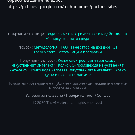
https://policies.google.com/technologies/partner-sites
Свързани страници:
Вода
·
CO₂
·
Електричество
·
Въздействие на
AI върху околната среда
Ресурси:
Методология
·
FAQ
·
Генератор на джаджи
·
За
TheAIMeters
·
Източници и препратки
Популярни въпроси:
Колко електроенергия използва
изкуственият интелект?
·
Колко CO₂ произвежда изкуственият
интелект?
·
Колко вода използва изкуственият интелект?
·
Колко
души използват ChatGPT?
Показатели, базирани на публични източници, моментни снимки
и прозрачни оценки
Условия за ползване
/
Поверителност
/
Contact
© 2026 TheAIMeters - all rights reserved