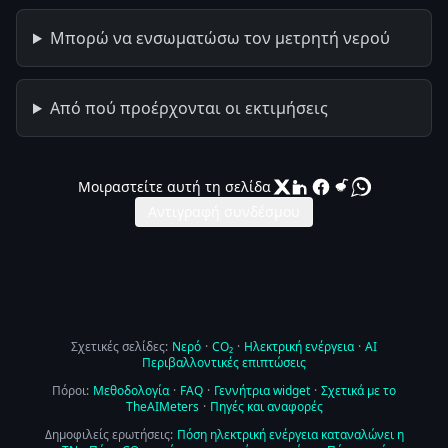
Μπορώ να ενσωματώσω τον μετρητή νερού
Από πού προέρχονται οι εκτιμήσεις
Μοιραστείτε αυτή τη σελίδα
Αντιγραφή συνδέσμου
Σχετικές σελίδες:
Νερό
·
CO₂
·
Ηλεκτρική ενέργεια
·
AI
Περιβαλλοντικές επιπτώσεις
Πόροι:
Μεθοδολογία
·
FAQ
·
Γεννήτρια widget
·
Σχετικά με το
TheAIMeters
·
Πηγές και αναφορές
Δημοφιλείς ερωτήσεις:
Πόση ηλεκτρική ενέργεια καταναλώνει η