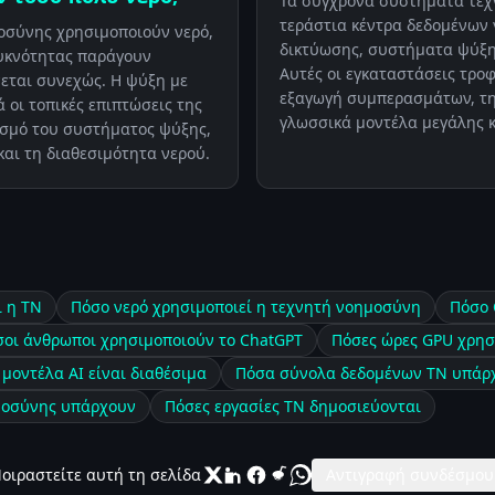
Τα σύγχρονα συστήματα τεχ
τεράστια κέντρα δεδομένων 
οσύνης χρησιμοποιούν νερό,
δικτύωσης, συστήματα ψύξη
πυκνότητας παράγουν
Αυτές οι εγκαταστάσεις τρο
εται συνεχώς. Η ψύξη με
εξαγωγή συμπερασμάτων, τη 
ά οι τοπικές επιπτώσεις της
γλωσσικά μοντέλα μεγάλης κ
ασμό του συστήματος ψύξης,
και τη διαθεσιμότητα νερού.
ι η ΤΝ
Πόσο νερό χρησιμοποιεί η τεχνητή νοημοσύνη
Πόσο 
οι άνθρωποι χρησιμοποιούν το ChatGPT
Πόσες ώρες GPU χρησι
μοντέλα AI είναι διαθέσιμα
Πόσα σύνολα δεδομένων ΤΝ υπάρ
ημοσύνης υπάρχουν
Πόσες εργασίες ΤΝ δημοσιεύονται
οιραστείτε αυτή τη σελίδα
Αντιγραφή συνδέσμου