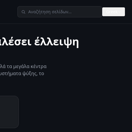
Αναζήτηση στο TheAIMeters
Greek
αλέσει έλλειψη
λά τα μεγάλα κέντρα
υστήματα ψύξης, το