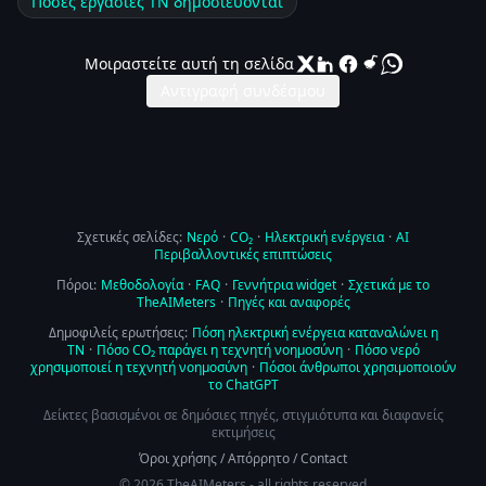
Πόσες εργασίες ΤΝ δημοσιεύονται
Μοιραστείτε αυτή τη σελίδα
Αντιγραφή συνδέσμου
Σχετικές σελίδες:
Νερό
·
CO₂
·
Ηλεκτρική ενέργεια
·
AI
Περιβαλλοντικές επιπτώσεις
Πόροι:
Μεθοδολογία
·
FAQ
·
Γεννήτρια widget
·
Σχετικά με το
TheAIMeters
·
Πηγές και αναφορές
Δημοφιλείς ερωτήσεις:
Πόση ηλεκτρική ενέργεια καταναλώνει η
ΤΝ
·
Πόσο CO₂ παράγει η τεχνητή νοημοσύνη
·
Πόσο νερό
χρησιμοποιεί η τεχνητή νοημοσύνη
·
Πόσοι άνθρωποι χρησιμοποιούν
το ChatGPT
Δείκτες βασισμένοι σε δημόσιες πηγές, στιγμιότυπα και διαφανείς
εκτιμήσεις
Όροι χρήσης
/
Απόρρητο
/
Contact
© 2026 TheAIMeters - all rights reserved