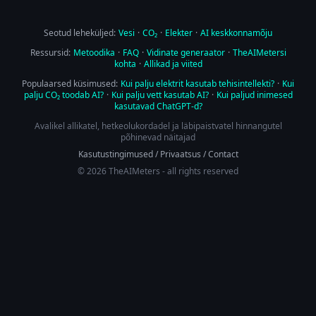
Seotud leheküljed:
Vesi
·
CO₂
·
Elekter
·
AI keskkonnamõju
Ressursid:
Metoodika
·
FAQ
·
Vidinate generaator
·
TheAIMetersi
kohta
·
Allikad ja viited
Populaarsed küsimused:
Kui palju elektrit kasutab tehisintellekti?
·
Kui
palju CO₂ toodab AI?
·
Kui palju vett kasutab AI?
·
Kui paljud inimesed
kasutavad ChatGPT-d?
Avalikel allikatel, hetkeolukordadel ja läbipaistvatel hinnangutel
põhinevad näitajad
Kasutustingimused
/
Privaatsus
/
Contact
© 2026 TheAIMeters - all rights reserved