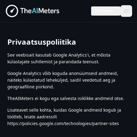
Estonian
Privaatsuspoliitika
See veebisait kasutab Google Analytics'i, et mõista
külastajate suhtlemist ja parandada teenust.
Google Analytics võib koguda anonüümseid andmeid,
näiteks külastatud leheküljed, saidil veedetud aeg ja
geograafiline piirkond.
TheAIMeters ei kogu ega salvesta isiklikke andmeid otse.
Lisateavet selle kohta, kuidas Google andmeid kogub ja
töötleb, leiate aadressilt
https://policies.google.com/technologies/partner-sites