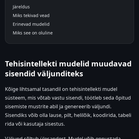
Järeldus
Miks tekivad vead
Erinevad mudelid
Miks see on oluline
Tehisintellekti mudelid muudavad
sisendid väljunditeks
Kõige lihtsamal tasandil on tehisintellekti mudel
süsteem, mis võtab vastu sisendi, töötleb seda õpitud
sisemiste mustrite abil ja genereerib väljundi.
Sisendiks võib olla lause, pilt, helilõik, koodirida, tabeli
rida või kasutaja sisestus.
Väljund sõltub ülesandest. Mudel võib ennustada