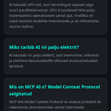
AI kasutab GPU-sid, sest närvivõrgud vajavad väga
suurt paralleelarvutust. GPU-d suudavad teha palju
matemaatilisi operatsioone samal ajal, mistõttu on
need olulised mudelite treenimiseks ja AI inferentsiks
suures mahus.
Miks tarbib AI nii palju elektrit?
AI kasutab nii palju elektrit, sest treenimine, inferents
ja üleilmne kasutuselevõtt sõltuvad arvutusmahukast
taristust.
Mis on MCP AI-s? Model Context Protocol
selgitatud
MCP ehk Model Context Protocol on avatud protokoll AI-
rakenduste ühendamiseks väliste tööriistade,