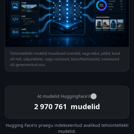
Tehisintellekti mudelid muudavad sisendid, nagu tekst, pildid, kood
või heli, väljunditeks, nagu vastused, klassifikatsioonid, soovitused
või genereeritud sisu.
AI mudelid HuggingFace'il
i
2 970 761
mudelid
Hugging Face’is praegu indekseeritud avalikud tehisintellekti
mudelid.