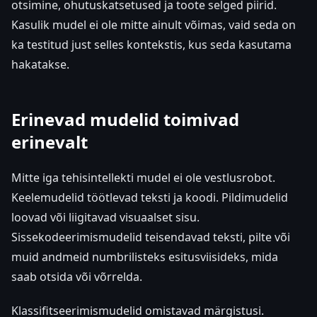
otsimine, ohutuskatsetused ja toote selged piirid.
Kasulik mudel ei ole mitte ainult võimas, vaid seda on
ka testitud just selles kontekstis, kus seda kasutama
hakatakse.
Erinevad mudelid toimivad
erinevalt
Mitte iga tehisintellekti mudel ei ole vestlusrobot.
Keelemudelid töötlevad teksti ja koodi. Pildimudelid
loovad või liigitavad visuaalset sisu.
Sissekodeerimismudelid teisendavad teksti, pilte või
muid andmeid numbrilisteks esitusviisideks, mida
saab otsida või võrrelda.
Klassifitseerimismudelid omistavad märgistusi.