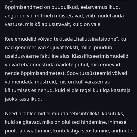
õppimisandmed on puudulikud, eelarvamuslikud,
aegunud või mitmeti mõistetavad, võib mudel anda
vastuse, mis kõlab usutavalt, kuid on vale.
Keelemudelid võivad tekitada „hallutsinatsioone“, kui
nad genereerivad sujuvat teksti, millel puudub
usaldusväärne faktiline alus. Klassifitseerimismudelid
võivad ebaõnnestuda näidete puhul, mis erinevad
nende õppimisandmetest. Soovitussüsteemid võivad
võimendada mustreid, mis on küll varasemas
käitumises esinenud, kuid ei ole tegelikult iga kasutaja
jaoks kasulikud.
Need probleemid ei muuda tehisintellekti kasutuks,
kuid selgitavad, miks on olulised hindamine, inimese
poolt läbivaatamine, kontekstiga seostamine, andmete