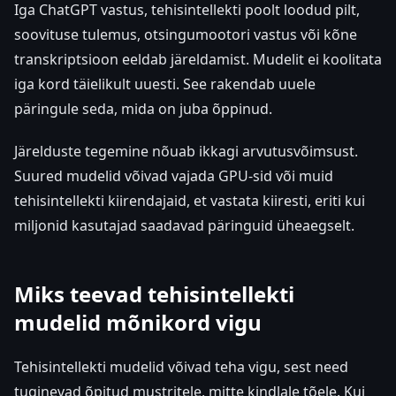
Iga ChatGPT vastus, tehisintellekti poolt loodud pilt,
soovituse tulemus, otsingumootori vastus või kõne
transkriptsioon eeldab järeldamist. Mudelit ei koolitata
iga kord täielikult uuesti. See rakendab uuele
päringule seda, mida on juba õppinud.
Järelduste tegemine nõuab ikkagi arvutusvõimsust.
Suured mudelid võivad vajada GPU-sid või muid
tehisintellekti kiirendajaid, et vastata kiiresti, eriti kui
miljonid kasutajad saadavad päringuid üheaegselt.
Miks teevad tehisintellekti
mudelid mõnikord vigu
Tehisintellekti mudelid võivad teha vigu, sest need
tuginevad õpitud mustritele, mitte kindlale tõele. Kui