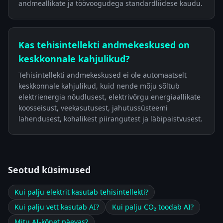
andmeallikate ja töövoogudega standardliidese kaudu.
Kas tehisintellekti andmekeskused on
keskkonnale kahjulikud?
Tehisintellekti andmekeskused ei ole automaatselt
keskkonnale kahjulikud, kuid nende mõju sõltub
elektrienergia nõudlusest, elektrivõrgu energiaallikate
koosseisust, veekasutusest, jahutussüsteemi
lahendusest, kohalikest piirangutest ja läbipaistvusest.
Seotud küsimused
Kui palju elektrit kasutab tehisintellekti?
Kui palju vett kasutab AI?
Kui palju CO₂ toodab AI?
Mitu AI-kõnet päevas?