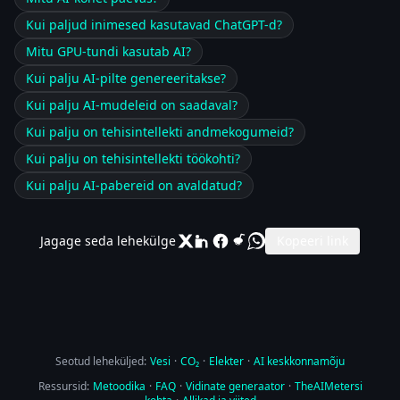
Kui paljud inimesed kasutavad ChatGPT-d?
Mitu GPU-tundi kasutab AI?
Kui palju AI-pilte genereeritakse?
Kui palju AI-mudeleid on saadaval?
Kui palju on tehisintellekti andmekogumeid?
Kui palju on tehisintellekti töökohti?
Kui palju AI-pabereid on avaldatud?
Jagage seda lehekülge
Kopeeri link
Seotud leheküljed:
Vesi
·
CO₂
·
Elekter
·
AI keskkonnamõju
Ressursid:
Metoodika
·
FAQ
·
Vidinate generaator
·
TheAIMetersi