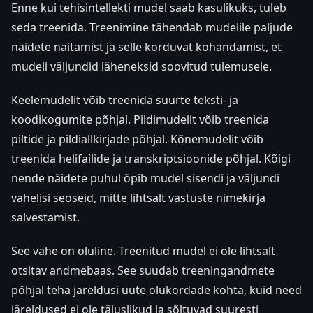
Enne kui tehisintellekti mudel saab kasulikuks, tuleb
seda treenida. Treenimine tähendab mudelile paljude
näidete näitamist ja selle korduvat kohandamist, et
mudeli väljundid läheneksid soovitud tulemusele.
Keelemudelit võib treenida suurte teksti- ja
koodikogumite põhjal. Pildimudelit võib treenida
piltide ja pildiallkirjade põhjal. Kõnemudelit võib
treenida helifailide ja transkriptsioonide põhjal. Kõigi
nende näidete puhul õpib mudel sisendi ja väljundi
vahelisi seoseid, mitte lihtsalt vastuste nimekirja
salvestamist.
See vahe on oluline. Treenitud mudel ei ole lihtsalt
otsitav andmebaas. See suudab treeningandmete
põhjal teha järeldusi uute olukordade kohta, kuid need
järeldused ei ole täiuslikud ja sõltuvad suuresti