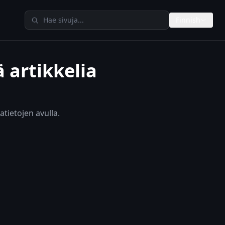
Hae TheAIMetersista
Finnish
 artikkelia
atietojen avulla.