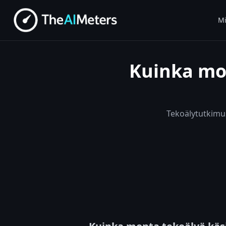
Mi
Kuinka mon
Tekoälytutkimusj