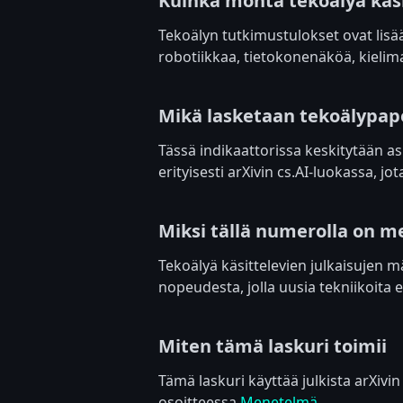
Kuinka monta tekoälyä käsi
Tekoälyn tutkimustulokset ovat lisää
robotiikkaa, tietokonenäköä, kielima
Mikä lasketaan tekoälypape
Tässä indikaattorissa keskitytään as
erityisesti arXivin cs.AI-luokassa, 
Miksi tällä numerolla on m
Tekoälyä käsittelevien julkaisujen 
nopeudesta, jolla uusia tekniikoita 
Miten tämä laskuri toimii
Tämä laskuri käyttää julkista arXivi
osoitteessa
Menetelmä
.