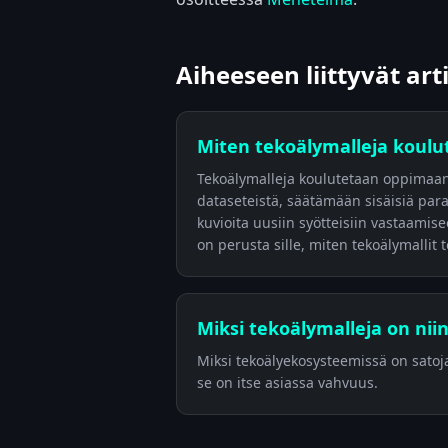
Aiheeseen liittyvät art
Miten tekoälymalleja koulu
Tekoälymalleja koulutetaan oppimaan 
dataseteistä, säätämään sisäisiä par
kuvioita uusiin syötteisiin vastaami
on perusta sille, miten tekoälymallit t
Miksi tekoälymalleja on niin
Miksi tekoälyekosysteemissä on satoja
se on itse asiassa vahvuus.