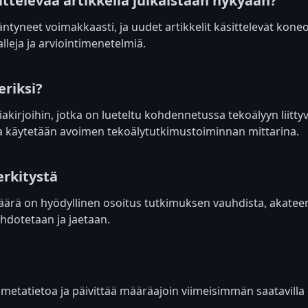
ttelevää artikkelia julkaistaan nykyään?
ntyneet voimakkaasti, ja uudet artikkelit käsittelevät koneo
lleja ja arviointimenetelmiä.
riksi?
iakirjoihin, jotka on lueteltu kohdennetussa tekoälyyn liitt
jota käytetään avoimen tekoälytutkimustoiminnan mittarina.
erkitystä
määrä on hyödyllinen osoitus tutkimuksen vauhdista, akatee
ehdotetaan ja jaetaan.
n metatietoa ja päivittää määräajoin viimeisimmän saatavilla