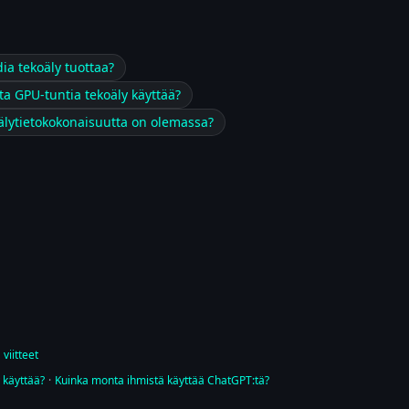
dia tekoäly tuottaa?
a GPU-tuntia tekoäly käyttää?
lytietokokonaisuutta on olemassa?
 viitteet
 käyttää?
·
Kuinka monta ihmistä käyttää ChatGPT:tä?