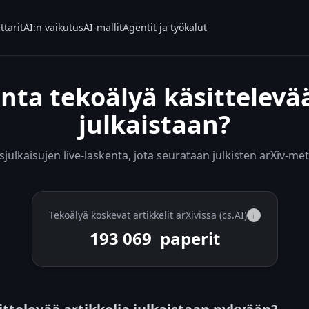
ttarit
AI:n vaikutus
AI-mallit
Agentit ja työkalut
ta tekoälyä käsittelevää
julkaistaan?
ulkaisujen live-laskenta, jota seurataan julkisten arXiv-met
Tekoälyä koskevat artikkelit arXivissa (cs.AI)
i
193 069
paperit