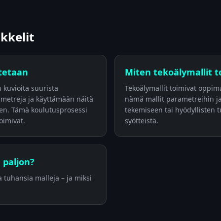
ikkelit
tetaan
Miten tekoälymallit t
kuvioita suurista
Tekoälymallit toimivat oppima
ametreja ja käyttämään näitä
nämä mallit parametreihin ja
seen. Tämä koulutusprosessi
tekemiseen tai hyödyllisten 
oimivat.
syötteistä.
 paljon?
 tuhansia malleja – ja miksi