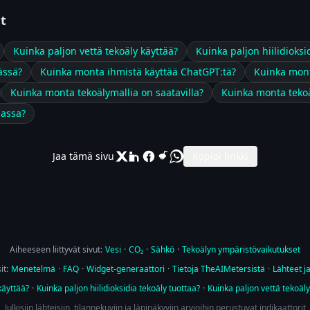
t
Kuinka paljon vettä tekoäly käyttää?
Kuinka paljon hiilidioksi
ässä?
Kuinka monta ihmistä käyttää ChatGPT:tä?
Kuinka mont
Kuinka monta tekoälymallia on saatavilla?
Kuinka monta tekoä
massa?
Jaa tämä sivu
Kopioi linkki
Aiheeseen liittyvät sivut:
Vesi
·
CO₂
·
Sähkö
·
Tekoälyn ympäristövaikutukset
it:
Menetelmä
·
FAQ
·
Widget-generaattori
·
Tietoja TheAIMetersistä
·
Lähteet ja
käyttää?
·
Kuinka paljon hiilidioksidia tekoäly tuottaa?
·
Kuinka paljon vettä tekoäly
Julkisiin lähteisiin, tilannekuviin ja läpinäkyviin arvioihin perustuvat indikaattorit