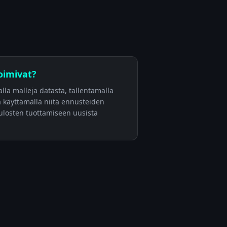
oimivat?
lla malleja datasta, tallentamalla
 käyttämällä niitä ennusteiden
tulosten tuottamiseen uusista