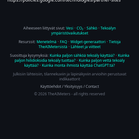
Aiheeseen liittyvät sivut:
Vesi
·
CO₂
·
Sähkö
·
Tekoälyn
ympäristövaikutukset
Resurssit:
Menetelmä
·
FAQ
·
Widget-generaattori
·
Tietoja
TheAIMetersistä
·
Lähteet ja viitteet
Suosittuja kysymyksiä:
Kuinka paljon sähköä tekoäly käyttää?
·
Kuinka
paljon hiilidioksidia tekoäly tuottaa?
·
Kuinka paljon vettä tekoäly
käyttää?
·
Kuinka monta ihmistä käyttää ChatGPT:tä?
Julkisiin lähteisiin, tilannekuviin ja läpinäkyviin arvioihin perustuvat
indikaattorit
Käyttöehdot
/
Yksityisyys
/
Contact
© 2026 TheAIMeters - all rights reserved