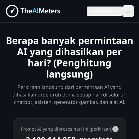
Indonesian
Berapa banyak permintaan
AI yang dihasilkan per
hari? (Penghitung
langsung)
Perkiraan langsung dari permintaan AI yang
dihasilkan di seluruh dunia setiap hari di seluruh
chatbot, asisten, generator gambar, dan alat AI.
Prompt AI yang diproses hari ini (perkiraan)
i