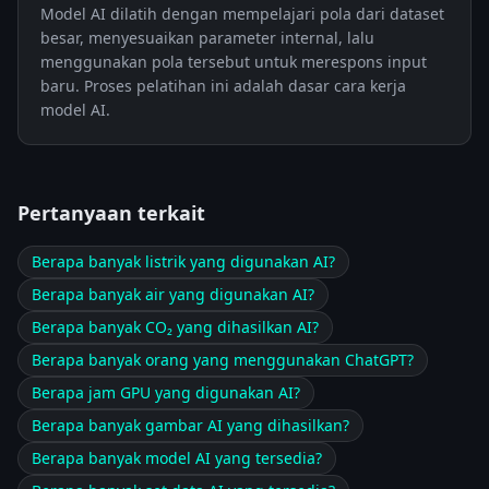
Model AI dilatih dengan mempelajari pola dari dataset
besar, menyesuaikan parameter internal, lalu
menggunakan pola tersebut untuk merespons input
baru. Proses pelatihan ini adalah dasar cara kerja
model AI.
Pertanyaan terkait
Berapa banyak listrik yang digunakan AI?
Berapa banyak air yang digunakan AI?
Berapa banyak CO₂ yang dihasilkan AI?
Berapa banyak orang yang menggunakan ChatGPT?
Berapa jam GPU yang digunakan AI?
Berapa banyak gambar AI yang dihasilkan?
Berapa banyak model AI yang tersedia?