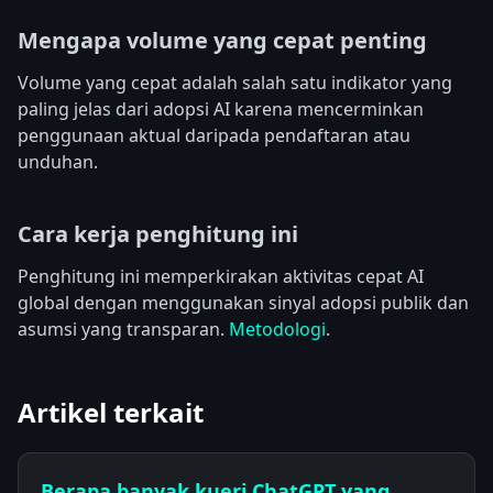
Mengapa volume yang cepat penting
Volume yang cepat adalah salah satu indikator yang
paling jelas dari adopsi AI karena mencerminkan
penggunaan aktual daripada pendaftaran atau
unduhan.
Cara kerja penghitung ini
Penghitung ini memperkirakan aktivitas cepat AI
global dengan menggunakan sinyal adopsi publik dan
asumsi yang transparan.
Metodologi
.
Artikel terkait
Berapa banyak kueri ChatGPT yang