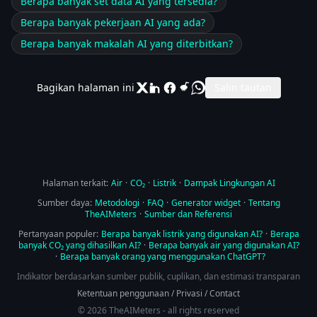
Berapa banyak set data AI yang tersedia?
Berapa banyak pekerjaan AI yang ada?
Berapa banyak makalah AI yang diterbitkan?
Bagikan halaman ini
Salin tautan
Halaman terkait:
Air
·
CO₂
·
Listrik
·
Dampak Lingkungan AI
Sumber daya:
Metodologi
·
FAQ
·
Generator widget
·
Tentang
TheAIMeters
·
Sumber dan Referensi
Pertanyaan populer:
Berapa banyak listrik yang digunakan AI?
·
Berapa
banyak CO₂ yang dihasilkan AI?
·
Berapa banyak air yang digunakan AI?
·
Berapa banyak orang yang menggunakan ChatGPT?
Indikator berdasarkan sumber publik, cuplikan, dan estimasi transparan
Ketentuan penggunaan
/
Privasi
/
Contact
© 2026 TheAIMeters - all rights reserved