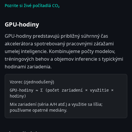
Pozrite si živé počítadlá CO₂
GPU-hodiny
GPU-hodiny predstavujú približný súhrnný čas
akcelerátora spotrebovaný pracovnými záťažami
umelej inteligencie. Kombinujeme počty modelov,
tréningových behov a objemov inferencie s typickými
hodinami zariadenia.
Vzorec (zjednodušený)
GPU-hodiny ≈ Σ (počet zariadení × využitie × 
hodiny)
Mix zariadení (séria A/H atď.) a využitie sa líšia;
používame opatrné mediány.