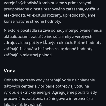
Verejné východiská kombinujeme s primeranými
predpokladmi o raste pracovného zaťaženia, využití a
efektívnosti. Ak existujú rozsahy, uprednostňujeme
konzervatívne stredné hodnoty.
Niektoré počítadlá sú živé odhady interpolované medzi
aktualizáciami, zatiaľ čo iné sú snímky z verejných
zdrojov alebo počty v kĺzavých oknách. Ročné hodnoty
začínajú 1. januára bežného roka; denné hodnoty
začínajú o miestnej polnoci.
Voda
Odhady spotreby vody zahŕňajú vodu na chladenie
dátových centier a v prípade potreby aj vodu na
výrobu elektrickej energie. Agregujeme podľa triedy
pracovného zaťaženia (tréningové a inferenčné) a
lokality (ak je známa).