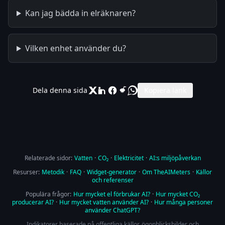
Kan jag bädda in elräknaren?
Vilken enhet använder du?
Dela denna sida
Kopiera länk
Relaterade sidor:
Vatten
·
CO₂
·
Elektricitet
·
AI:s miljöpåverkan
Resurser:
Metodik
·
FAQ
·
Widget-generator
·
Om TheAIMeters
·
Källor
och referenser
Populära frågor:
Hur mycket el förbrukar AI?
·
Hur mycket CO₂
producerar AI?
·
Hur mycket vatten använder AI?
·
Hur många personer
använder ChatGPT?
Indikatorer baserade på offentliga källor, ögonblicksbilder och