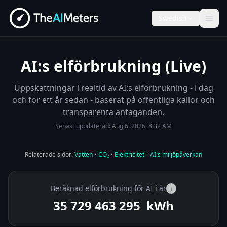
Swedish
AI:s elförbrukning (Live)
Uppskattningar i realtid av AI:s elförbrukning - i dag
och för ett år sedan - baserat på offentliga källor och
transparenta antaganden.
Senast uppdaterad:
Aug 6, 2026, 8:32 AM
Relaterade sidor:
Vatten
·
CO₂
·
Elektricitet
·
AI:s miljöpåverkan
Beräknad elförbrukning för AI i år
i
35 729 463 612
kWh