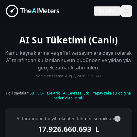
Turkish
AI Su Tüketimi (Canlı)
Kamu kaynaklarına ve şeffaf varsayımlara dayalı olarak
AI tarafından kullanılan suyun bugünden ve yıldan yıla
gerçek zamanlı tahminleri.
Son güncelleme:
Aug 7, 2026, 2:39 AM
İlgili sayfalar:
Su
·
CO₂
·
Elektrik
·
AI Çevresel Etki
·
Yapay zeka su kıtlığına
neden olabilir mi?
AI tarafından bu yıl tüketilen tahmini su miktarı
i
17.926.660.836
L