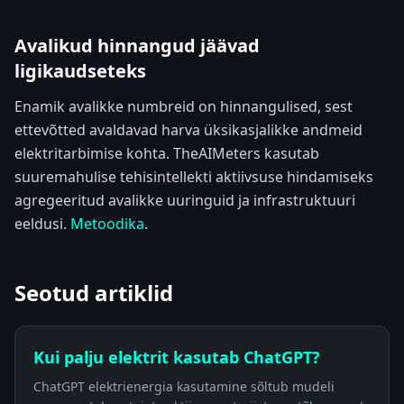
Avalikud hinnangud jäävad
ligikaudseteks
Enamik avalikke numbreid on hinnangulised, sest
ettevõtted avaldavad harva üksikasjalikke andmeid
elektritarbimise kohta. TheAIMeters kasutab
suuremahulise tehisintellekti aktiivsuse hindamiseks
agregeeritud avalikke uuringuid ja infrastruktuuri
eeldusi.
Metoodika
.
Seotud artiklid
Kui palju elektrit kasutab ChatGPT?
ChatGPT elektrienergia kasutamine sõltub mudeli