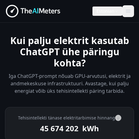
Estonian
Kui palju elektrit kasutab
ChatGPT ühe päringu
kohta?
Iga ChatGPT-prompt nõuab GPU-arvutusi, elektrit ja
andmekeskuse infrastruktuuri. Avastage, kui palju
energiat võib üks tehisintellekti päring tarbida.
Tehisintellekti tänase elektritarbimise hinnang
i
45 674 678
kWh