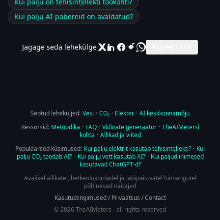
Kui palju on tehisintellekti töökohti?
Kui palju AI-pabereid on avaldatud?
Jagage seda lehekülge
Kopeeri link
Seotud leheküljed:
Vesi
·
CO₂
·
Elekter
·
AI keskkonnamõju
Ressursid:
Metoodika
·
FAQ
·
Vidinate generaator
·
TheAIMetersi
kohta
·
Allikad ja viited
Populaarsed küsimused:
Kui palju elektrit kasutab tehisintellekti?
·
Kui
palju CO₂ toodab AI?
·
Kui palju vett kasutab AI?
·
Kui paljud inimesed
kasutavad ChatGPT-d?
Avalikel allikatel, hetkeolukordadel ja läbipaistvatel hinnangutel
põhinevad näitajad
Kasutustingimused
/
Privaatsus
/
Contact
© 2026 TheAIMeters - all rights reserved