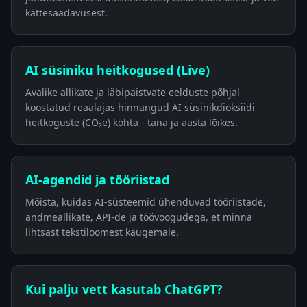
kättesaadavusest.
AI süsiniku heitkogused (Live)
Avalike allikate ja läbipaistvate eelduste põhjal
koostatud reaalajas hinnangud AI süsinikdioksiidi
heitkoguste (CO₂e) kohta - täna ja aasta lõikes.
AI-agendid ja tööriistad
Mõista, kuidas AI-süsteemid ühenduvad tööriistade,
andmeallikate, API-de ja töövoogudega, et minna
lihtsast tekstiloomest kaugemale.
Kui palju vett kasutab ChatGPT?