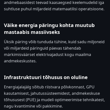
andmebaasidest teevad kaasaegsed keelemudelid iga
suhtluse puhul miljardeid matemaatilisi operatsioone.
Väike energia päringu kohta muutub
mastaabis massiivseks
Üksik päring võib tunduda tühine, kuid sadu miljoneid
või miljardeid päringuid päevas tähendab
märkimisväärset elektrivajadust kogu maailma
andmekeskustes.
Infrastruktuuri tõhusus on oluline
Energiajalajälg sõltub riistvara põlvkonnast, GPU
kasutamisest, jahutussüsteemidest, andmekeskuse
tõhususest (PUE) ja mudeli optimeerimise tehnikatest,
nagu kvantimine või pakkimine.