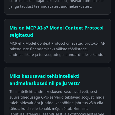
suurusest, kasutajate aktiivsusest, riistvara tõhususest
ja iga taotlust teenindavatest andmekeskustest.
Mis on MCP AI-s? Model Context Protocol
selgitatud
MCP ehk Model Context Protocol on avatud protokoll AI-
rakenduste ühendamiseks väliste tööriistade,
andmeallikate ja töövoogudega standardliidese kaudu.
Miks kasutavad tehisintellekti
andmekeskused nii palju vett?
Tehisintellekti andmekeskused kasutavad vett, sest
suure tihedusega GPU-serverid tekitavad soojust, mida
tuleb pidevalt ära juhtida. Veepõhine jahutus võib olla
tõhus, kuid selle kohalik mõju sõltub kliimast,
jahutussüsteemi ülesehitusest, elektritootmisest ja vee