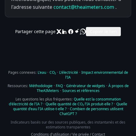
l'adresse suivante
contact@theaimeters.com
.
Partager cette page
Copier le lien
Pages connexes:
L'eau
·
CO₂
·
L'électricité
·
Impact environnemental de
l'IA
Ressources:
Méthodologie
·
FAQ
·
Générateur de widgets
·
À propos de
TheAIMeters
·
Sources et références
Les questions les plus fréquentes:
Quelle est la consommation
d'électricité de l'IA ?
·
Quelle quantité de CO₂ l'IA produit-elle ?
·
Quelle
quantité d'eau l'IA utilise-t-elle ?
·
Combien de personnes utilisent
ChatGPT ?
Indicateurs basés sur des sources publiques, des instantanés et des
estimations transparentes
Conditions d'utilisation
/
Vie privée
/
Contact