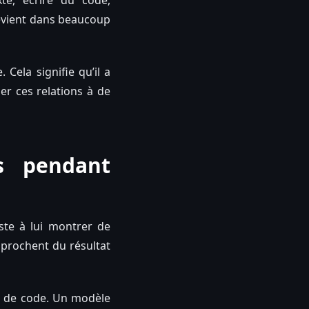
e, écrire du code,
evient dans beaucoup
ela signifie qu’il a
uer ces relations à de
s pendant
iste à lui montrer de
pprochent du résultat
t de code. Un modèle