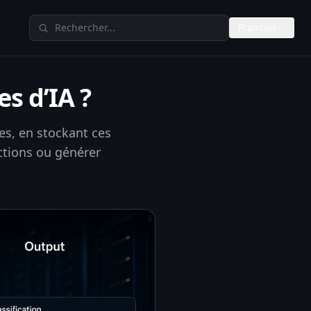
Rechercher sur TheAIMeters
Français
s d’IA ?
es, en stockant ces
ictions ou générer