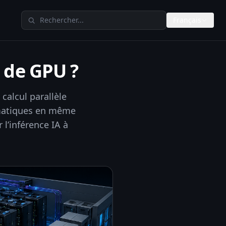
Rechercher sur TheAIMeters
Français
t de GPU ?
calcul parallèle
matiques en même
 l’inférence IA à