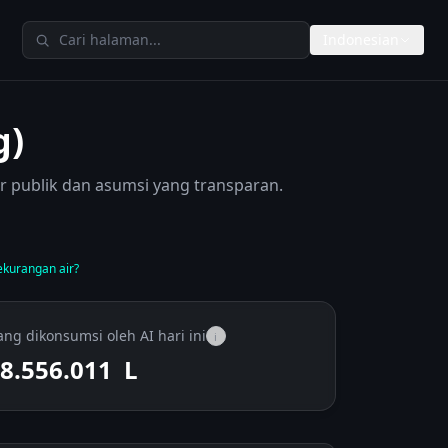
Cari di TheAIMeters
Indonesian
g)
er publik dan asumsi yang transparan.
kurangan air?
ang dikonsumsi oleh AI hari ini
i
8.556.328
L