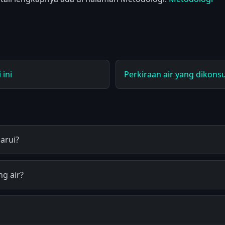
 ini
Perkiraan air yang dikonsu
arui?
g air?