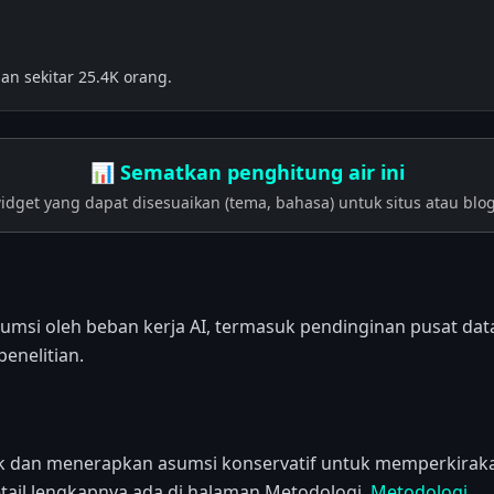
n sekitar 25.4K orang.
📊 Sematkan penghitung air ini
idget yang dapat disesuaikan (tema, bahasa) untuk situs atau blo
msi oleh beban kerja AI, termasuk pendinginan pusat data
penelitian.
dan menerapkan asumsi konservatif untuk memperkiraka
etail lengkapnya ada di halaman Metodologi.
Metodologi