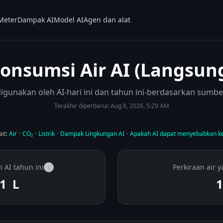
Meter
Dampak AI
Model AI
Agen dan alat
onsumsi Air AI (Langsun
digunakan oleh AI-hari ini dan tahun ini-berdasarkan sumb
Terakhir diperbarui:
Aug 8, 2026, 5:29 AM
it:
Air
·
CO₂
·
Listrik
·
Dampak Lingkungan AI
·
Apakah AI dapat menyebabkan ke
 AI tahun ini
Perkiraan air y
i
28
L
1