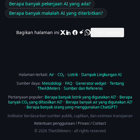
Berapa banyak pekerjaan AI yang ada?
Berapa banyak makalah AI yang diterbitkan?
Bagikan halaman ini
Salin tautan
Halaman terkait:
Air
·
CO₂
·
Listrik
·
Dampak Lingkungan AI
Sumber daya:
Metodologi
·
FAQ
·
Generator widget
·
Tentang
TheAIMeters
·
Sumber dan Referensi
Pertanyaan populer:
Berapa banyak listrik yang digunakan AI?
·
Berapa
banyak CO₂ yang dihasilkan AI?
·
Berapa banyak air yang digunakan AI?
·
Berapa banyak orang yang menggunakan ChatGPT?
Indikator berdasarkan sumber publik, cuplikan, dan estimasi transparan
Ketentuan penggunaan
/
Privasi
/
Contact
© 2026 TheAIMeters - all rights reserved