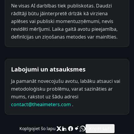
Ne visas AI darbības tiek publiskotas. Daudzi
rādītāji būtu jāinterpretē drīzāk kā virziena
aplēses vai publiski momentuzņēmumi, nevis
revidēti mērījumi. Laika gaitā avotu pieejamība,
definīcijas un ziņošanas metodes var mainīties.
Labojumi un atsauksmes
Ja pamanāt novecojušu avotu, labāku atsauci vai
metodoloģisku problēmu, varat sazināties ar
mums, rakstot uz šādu adresi
contact@theaimeters.com
.
Kopīgojiet šo lapu
Kopēt saiti