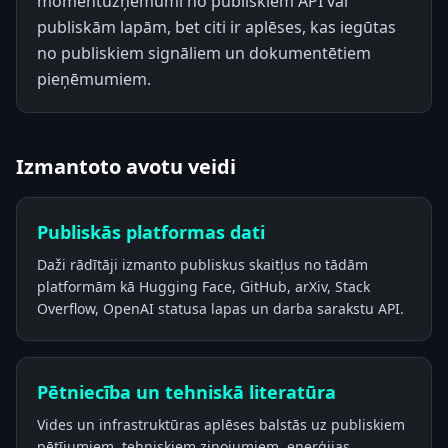
momentuzņēmumi no publiskiem API vai
publiskām lapām, bet citi ir aplēses, kas iegūtas
no publiskiem signāliem un dokumentētiem
pieņēmumiem.
Izmantoto avotu veidi
Publiskās platformas dati
Daži rādītāji izmanto publiskus skaitļus no tādām
platformām kā Hugging Face, GitHub, arXiv, Stack
Overflow, OpenAI statusa lapas un darba sarakstu API.
Pētniecība un tehniskā literatūra
Vides un infrastruktūras aplēses balstās uz publiskiem
pētījumiem, tehniskiem ziņojumiem, enerģijas