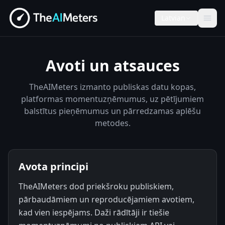
Latvian
Avoti un atsauces
TheAIMeters izmanto publiskas datu kopas,
platformas momentuzņēmumus, uz pētījumiem
balstītus pieņēmumus un pārredzamas aplēšu
metodes.
Avota principi
TheAIMeters dod priekšroku publiskiem,
pārbaudāmiem un reproducējamiem avotiem,
kad vien iespējams. Daži rādītāji ir tiešie