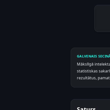
GALVENAIS SECIN
Mākslīgā intelekta
statistiskas sakar
rezultātus, pamat
Saturs