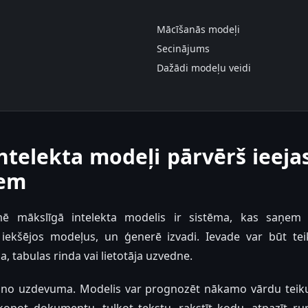
Mācīšanās modeļi
Secinājums
Dažādi modeļu veidi
ntelekta modeļi pārvērš ieeja
iem
mē mākslīgā intelekta modelis ir sistēma, kas saņem i
iekšējos modeļus, un ģenerē izvadi. Ievade var būt tei
, tabulas rinda vai lietotāja uzvedne.
s no uzdevuma. Modelis var prognozēt nākamo vārdu teikum