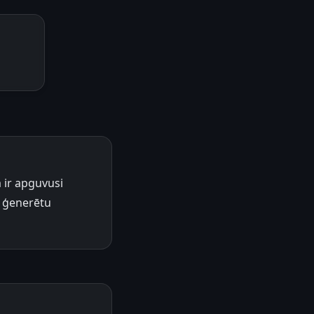
m ir apguvusi
i ģenerētu