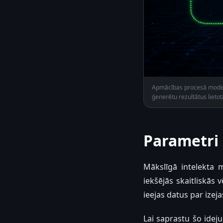
Apmācības procesā modelis
ģenerētu rezultātus lietot
Parametri 
Mākslīgā intelekta m
iekšējās skaitliskās 
ieejas datus par izej
Lai saprastu šo idej