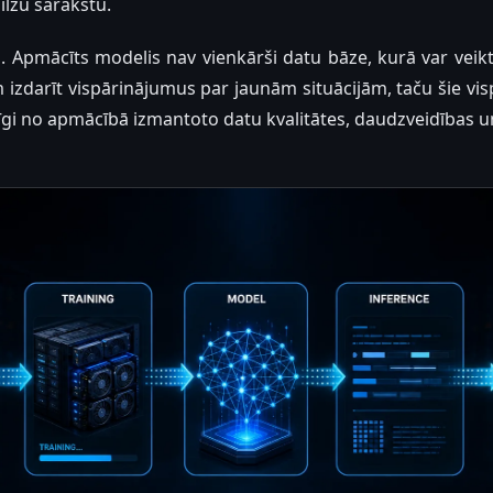
ilžu sarakstu.
ga. Apmācīts modelis nav vienkārši datu bāze, kurā var vei
izdarīt vispārinājumus par jaunām situācijām, taču šie visp
rīgi no apmācībā izmantoto datu kvalitātes, daudzveidības u