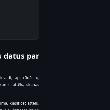
s datus par
evadi, apstrādā to,
kums, attēls, skaņas
ā, klasificēt attēlu,