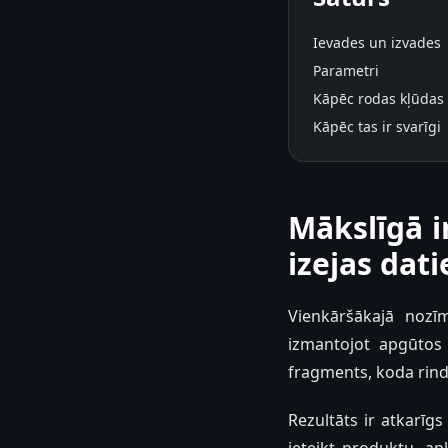
Ievades un izvades
Parametri
Kāpēc rodas kļūdas
Kāpēc tas ir svarīgi
Mākslīgā i
izejas dat
Vienkāršākajā nozī
izmantojot apgūtos 
fragments, koda rinda
Rezultāts ir atkarīg