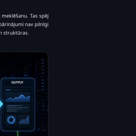
kt meklēšanu. Tas spēj
ārinājumi nav pilnīgi
n struktūras.