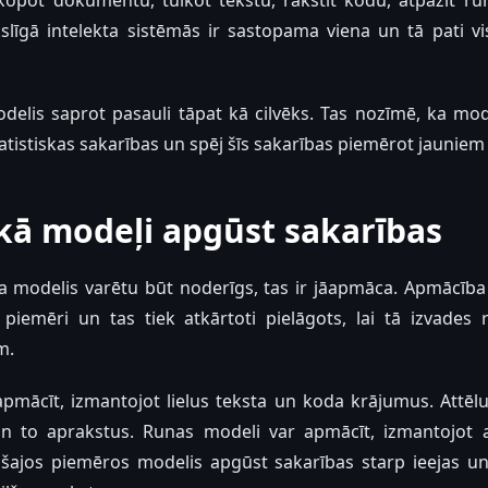
kopot dokumentu, tulkot tekstu, rakstīt kodu, atpazīt ru
līgā intelekta sistēmās ir sastopama viena un tā pati vis
elis saprot pasauli tāpat kā cilvēks. Tas nozīmē, ka mod
atistiskas sakarības un spēj šīs sakarības piemērot jauniem
kā modeļi apgūst sakarības
ta modelis varētu būt noderīgs, tas ir jāapmāca. Apmācīb
 piemēri un tas tiek atkārtoti pielāgots, lai tā izvades r
m.
pmācīt, izmantojot lielus teksta un koda krājumus. Attēl
un to aprakstus. Runas modeli var apmācīt, izmantojot 
s šajos piemēros modelis apgūst sakarības starp ieejas un