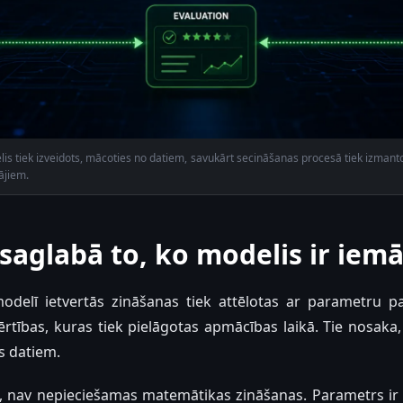
 tiek izveidots, mācoties no datiem, savukārt secināšanas procesā tiek izmanto
ājiem.
saglabā to, ko modelis ir iemā
odelī ietvertās zināšanas tiek attēlotas ar parametru pa
vērtības, kuras tiek pielāgotas apmācības laikā. Tie nosak
as datiem.
u, nav nepieciešamas matemātikas zināšanas. Parametrs ir k