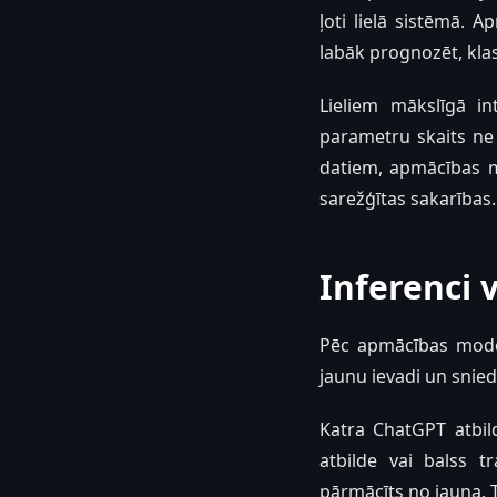
ļoti lielā sistēmā. 
labāk prognozēt, klas
Lieliem mākslīgā in
parametru skaits ne 
datiem, apmācības m
sarežģītas sakarības.
Inferenci 
Pēc apmācības model
jaunu ievadi un snied
Katra ChatGPT atbild
atbilde vai balss t
pārmācīts no jauna. 