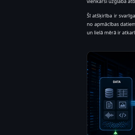
vienkārši uzglabā atb
Šī atšķirība ir svarī
no apmācības datiem 
un lielā mērā ir atka