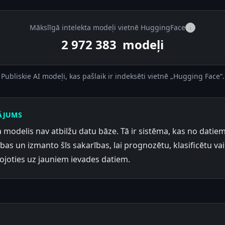
Mākslīgā intelekta modeļi vietnē HuggingFace
i
2 972 383
modeļi
Publiskie AI modeļi, kas pašlaik ir indeksēti vietnē „Hugging Face“.
ĀJUMS
 modelis nav atbilžu datu bāze. Tā ir sistēma, kas no datie
ības un izmanto šīs sakarības, lai prognozētu, klasificētu va
ojoties uz jauniem ievades datiem.