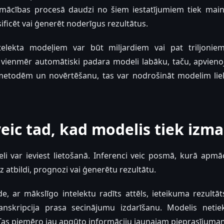
Apmācības procesā daudzi no šiem iestatījumiem tiek mainī
ificēt vai ģenerēt noderīgus rezultātus.
telekta modeļiem var būt miljardiem vai pat triljonie
vienmēr automātiski padara modeli labāku, taču, apvienoj
etodēm un novērtēšanu, tas var nodrošināt modelim lielā
veic tad, kad modelis tiek izm
i var ieviest lietošanā. Inferenci veic posmā, kurā apmā
z atbildi, prognozi vai ģenerētu rezultātu.
e, ar mākslīgo intelektu radīts attēls, ieteikuma rezultā
ranskripcija prasa secinājumu izdarīšanu. Modelis netiek
Tas piemēro jau apgūto informāciju jaunajam pieprasījuma