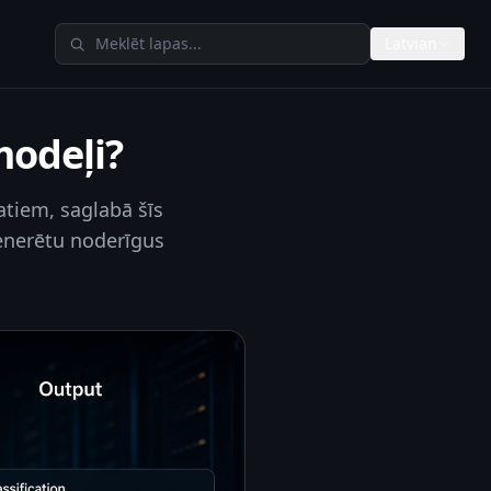
Meklēt TheAIMeters
Latvian
modeļi?
atiem, saglabā šīs
ģenerētu noderīgus