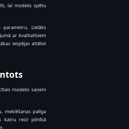
ti, lai modelis spētu
m parametru. Lielāks
umā ar kvalitatīviem
kas iespējas attēlot
antots
cītais modelis saņem
ts, meklēšanas palīga
 katru reizi pilnībā
m.