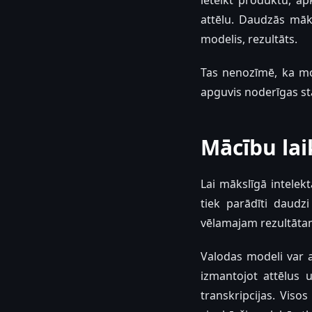
ieteikt produktu, ap
attēlu. Daudzās māks
modelis, rezultāts.
Tas nenozīmē, ka mod
apguvis noderīgas st
Mācību lai
Lai mākslīgā intelek
tiek parādīti daudzi
vēlamajam rezultāta
Valodas modeli var a
izmantojot attēlus 
transkripcijas. Viso