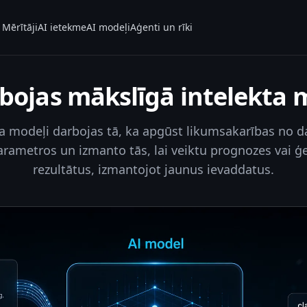
Mērītāji
AI ietekme
AI modeļi
Aģenti un rīki
bojas mākslīgā intelekta 
a modeļi darbojas tā, ka apgūst likumsakarības no d
rametros un izmanto tās, lai veiktu prognozes vai 
rezultātus, izmantojot jaunus ievaddatus.