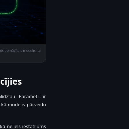
ts apmācītais modelis, lai
cījies
līdzību. Parametri ir
a, kā modelis pārveido
ā neliels iestatījums