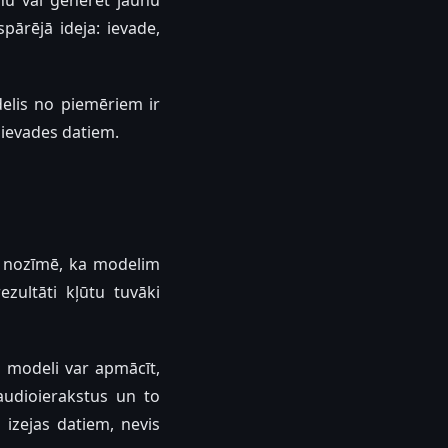
nu vai ģenerēt jaunu
pārējā ideja: ievade,
elis no piemēriem ir
 ievades datiem.
a nozīmē, ka modelim
ezultāti kļūtu tuvāki
u modeli var apmācīt,
audioierakstus un to
 izejas datiem, nevis