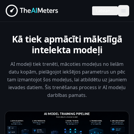
Latvian
Kā tiek apmācīti mākslīgā
intelekta modeļi
AI modeļi tiek trenēti, mācoties modeļus no lielām
datu kopām, pielāgojot iekšējos parametrus un pēc
tam izmantojot šos modeļus, lai atbildētu uz jauniem
ievades datiem. Šis trenēšanas process ir AI modeļu
darbības pamats.