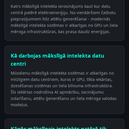
Katrs mākslīgā intelekta ierosinājums kaut kur datu
centrā patērē elektroenerģiju. No vienkāršiem čatbotu
pieprasījumiem līdz attēlu ģenerēšanai - modernās
mākslīgā intelekta sistēmas ir atkarīgas no GPU un liela
mēroga infrastruktūras, kas prasa daudz enerģijas.
Kā darbojas mākslīgā intelekta datu
centri
Mūsdienu mākslīgā intelekta sistēmas ir atkarīgas no
milzīgiem datu centriem, kuros ir GPU, tīkla iekārtas,
dzesēšanas sistēmas un liela blīvuma infrastruktūra.
Šīs iekārtas nodrošina AI apmācību, secinājumu
izdarīšanu, attēlu ģenerēšanu un liela mēroga valodas
modeļus.
Kāpēc mākslīgais intelekts patērē tik