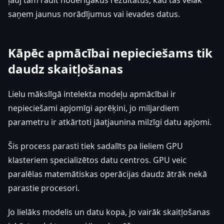
ļauj tam radīt noderīgākus rezultātus, kad tas vēlāk
saņem jaunus norādījumus vai ievades datus.
Kāpēc apmācībai nepieciešams tik
daudz skaitļošanas
Lielu mākslīgā intelekta modeļu apmācībai ir
nepieciešami apjomīgi aprēķini, jo miljardiem
parametru ir atkārtoti jāatjaunina milzīgi datu apjomi.
Šis process parasti tiek sadalīts pa lieliem GPU
klasteriem specializētos datu centros. GPU veic
paralēlas matemātiskas operācijas daudz ātrāk nekā
parastie procesori.
Jo lielāks modelis un datu kopa, jo vairāk skaitļošanas