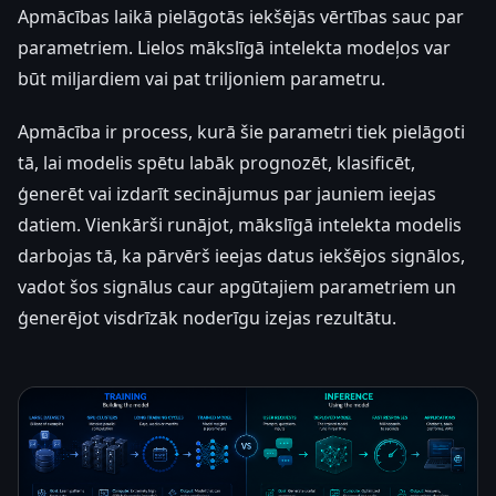
Apmācības laikā pielāgotās iekšējās vērtības sauc par
parametriem. Lielos mākslīgā intelekta modeļos var
būt miljardiem vai pat triljoniem parametru.
Apmācība ir process, kurā šie parametri tiek pielāgoti
tā, lai modelis spētu labāk prognozēt, klasificēt,
ģenerēt vai izdarīt secinājumus par jauniem ieejas
datiem. Vienkārši runājot, mākslīgā intelekta modelis
darbojas tā, ka pārvērš ieejas datus iekšējos signālos,
vadot šos signālus caur apgūtajiem parametriem un
ģenerējot visdrīzāk noderīgu izejas rezultātu.