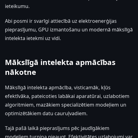
ieteikumu.
Abi posmi ir svarīgi attiecībā uz elektroenerģijas
pieprasījumu, GPU izmantošanu un modernā mākslīgā
intelekta ietekmi uz vidi.
Mākslīgā intelekta apmācības
nākotne
Mākslīgā intelekta apmācība, visticamāk, kļūs
efektīvāka, pateicoties labākai aparatūrai, uzlabotiem
algoritmiem, mazākiem specializētiem modeļiem un
optimizētākiem datu cauruļvadiem.
Tajā pašā laikā pieprasījums pēc jaudīgākiem
modeļiem turpina pieaugt. Efektivitātes uzlabojumi var