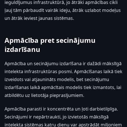
ieguldījumus infrastruktūrā, jo ātrāki apmācības cikli
ļauj tām pārbaudīt vairāk ideju, ātrāk uzlabot modeļus
un ātrāk ieviest jaunas sistēmas.
Apmācība pret secinājumu
izdarīšanu
Apmācība un secinājumu izdarīšana ir dažādi mākslīgā
intelekta infrastruktūras posmi. Apmācīšanas laikā tiek
izveidots vai atjaunināts modelis, bet secinājumu
izdarīšanas laikā apmācītais modelis tiek izmantots, lai
atbildētu uz lietotāja pieprasījumiem.
Apmācība parasti ir koncentrēta un ļoti darbietilpīga.
Secinājumi ir nepārtraukti, jo izvietotās mākslīgā
intelekta sistēmas katru dienu var apstrādāt miljoniem