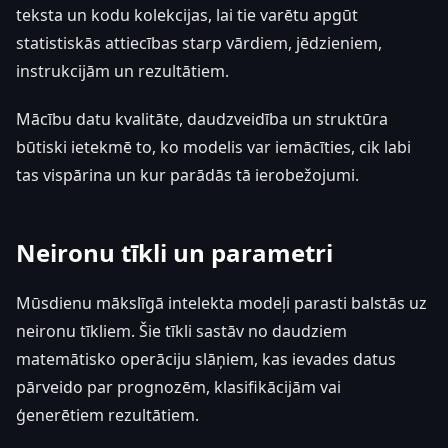
teksta un kodu kolekcijas, lai tie varētu apgūt
statistiskās attiecības starp vārdiem, jēdzieniem,
instrukcijām un rezultātiem.
Mācību datu kvalitāte, daudzveidība un struktūra
būtiski ietekmē to, ko modelis var iemācīties, cik labi
tas vispārina un kur parādās tā ierobežojumi.
Neironu tīkli un parametri
Mūsdienu mākslīgā intelekta modeļi parasti balstās uz
neironu tīkliem. Šie tīkli sastāv no daudziem
matemātisko operāciju slāņiem, kas ievades datus
pārveido par prognozēm, klasifikācijām vai
ģenerētiem rezultātiem.