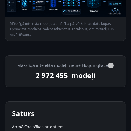
Mākslīgā intelekta modeļu apmācība pārvērš lielas datu kopas
apmācītos modeļos, veicot atkārtotus aprēķinus, optimizāciju un
novērtēšanu.
Mākslīgā intelekta modeļi vietnē HuggingFace
i
2 972 455
modeļi
Saturs
Apmācība sākas ar datiem