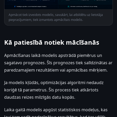
Apmācot tiek izveidots modelis, savukārt, lai atbildētu uz lietotāja
pieprasījumiem, tiek izmantots apmācītais modelis.
Kā patiesībā notiek mācīšanās
Apmācīšanas laikā modelis apstrādā piemērus un
sagatavo prognozes. Šīs prognozes tiek salīdzinātas ar
paredzamajiem rezultātiem vai apmācības mērķiem.
Ja modelis kļūdās, optimizācijas algoritmi nedaudz
koriģē tā parametrus. Šis process tiek atkārtots
daudzas reizes milzīgās datu kopās.
Laika gaitā modelis apgūst statistiskos modeļus, kas