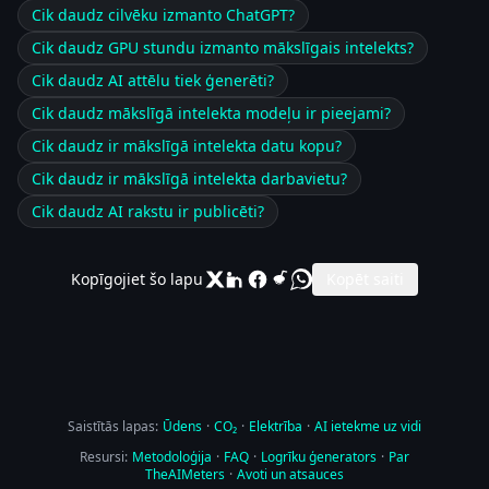
Cik daudz cilvēku izmanto ChatGPT?
Cik daudz GPU stundu izmanto mākslīgais intelekts?
Cik daudz AI attēlu tiek ģenerēti?
Cik daudz mākslīgā intelekta modeļu ir pieejami?
Cik daudz ir mākslīgā intelekta datu kopu?
Cik daudz ir mākslīgā intelekta darbavietu?
Cik daudz AI rakstu ir publicēti?
Kopīgojiet šo lapu
Kopēt saiti
Saistītās lapas:
Ūdens
·
CO₂
·
Elektrība
·
AI ietekme uz vidi
Resursi:
Metodoloģija
·
FAQ
·
Logrīku ģenerators
·
Par
TheAIMeters
·
Avoti un atsauces