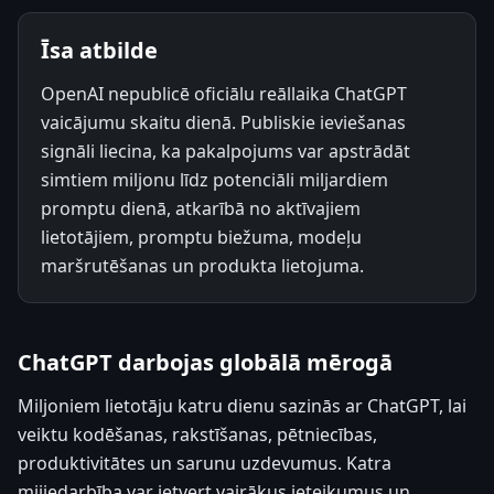
Īsa atbilde
OpenAI nepublicē oficiālu reāllaika ChatGPT
vaicājumu skaitu dienā. Publiskie ieviešanas
signāli liecina, ka pakalpojums var apstrādāt
simtiem miljonu līdz potenciāli miljardiem
promptu dienā, atkarībā no aktīvajiem
lietotājiem, promptu biežuma, modeļu
maršrutēšanas un produkta lietojuma.
ChatGPT darbojas globālā mērogā
Miljoniem lietotāju katru dienu sazinās ar ChatGPT, lai
veiktu kodēšanas, rakstīšanas, pētniecības,
produktivitātes un sarunu uzdevumus. Katra
mijiedarbība var ietvert vairākus ieteikumus un