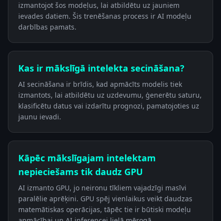
izmantojot šos modeļus, lai atbildētu uz jauniem
ievades datiem. Šis trenēšanas process ir AI modeļu
darbības pamats.
Kas ir mākslīgā intelekta secināšana?
AI secināšana ir brīdis, kad apmācīts modelis tiek
izmantots, lai atbildētu uz uzdevumu, ģenerētu saturu,
klasificētu datus vai izdarītu prognozi, pamatojoties uz
jaunu ievadi.
Kāpēc mākslīgajam intelektam
nepieciešams tik daudz GPU
AI izmanto GPU, jo neironu tīkliem vajadzīgi masīvi
paralēlie aprēķini. GPU spēj vienlaikus veikt daudzas
matemātiskas operācijas, tāpēc tie ir būtiski modeļu
apmācībai un AI inferencei lielā mērogā.