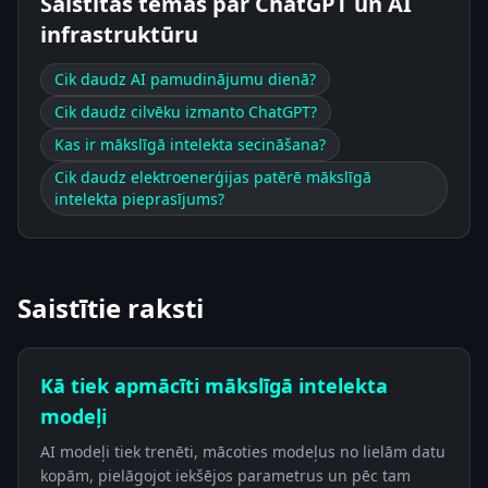
Saistītās tēmas par ChatGPT un AI
infrastruktūru
Cik daudz AI pamudinājumu dienā?
Cik daudz cilvēku izmanto ChatGPT?
Kas ir mākslīgā intelekta secināšana?
Cik daudz elektroenerģijas patērē mākslīgā
intelekta pieprasījums?
Saistītie raksti
Kā tiek apmācīti mākslīgā intelekta
modeļi
AI modeļi tiek trenēti, mācoties modeļus no lielām datu
kopām, pielāgojot iekšējos parametrus un pēc tam