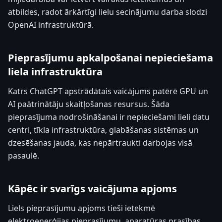
atbildes, radot ārkārtīgi lielu secinājumu darba slodzi
OpenAI infrastruktūrā.
Pieprasījumu apkalpošanai nepieciešama
liela infrastruktūra
Katrs ChatGPT apstrādātais vaicājums patērē GPU un
AI paātrinātāju skaitļošanas resursus. Šāda
pieprasījuma nodrošināšanai ir nepieciešami lieli datu
centri, tīkla infrastruktūra, glabāšanas sistēmas un
dzesēšanas jauda, kas nepārtraukti darbojas visā
pasaulē.
Kāpēc ir svarīgs vaicājuma apjoms
Liels pieprasījumu apjoms tieši ietekmē
elektroenerģijas pieprasījumu, aparatūras prasības,