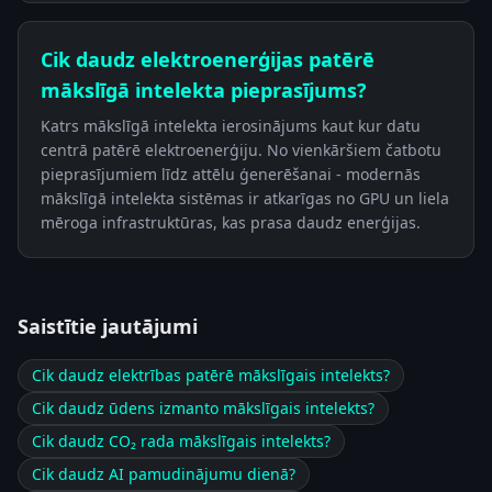
Cik daudz elektroenerģijas patērē
mākslīgā intelekta pieprasījums?
Katrs mākslīgā intelekta ierosinājums kaut kur datu
centrā patērē elektroenerģiju. No vienkāršiem čatbotu
pieprasījumiem līdz attēlu ģenerēšanai - modernās
mākslīgā intelekta sistēmas ir atkarīgas no GPU un liela
mēroga infrastruktūras, kas prasa daudz enerģijas.
Saistītie jautājumi
Cik daudz elektrības patērē mākslīgais intelekts?
Cik daudz ūdens izmanto mākslīgais intelekts?
Cik daudz CO₂ rada mākslīgais intelekts?
Cik daudz AI pamudinājumu dienā?