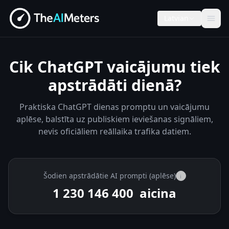
Latvian
Cik ChatGPT vaicājumu tiek
apstrādāti dienā?
Praktiska ChatGPT dienas promptu un vaicājumu
aplēse, balstīta uz publiskiem ieviešanas signāliem,
nevis oficiāliem reāllaika trafika datiem.
Šodien apstrādātie AI prompti (aplēse)
i
1 230 153 900
aicina