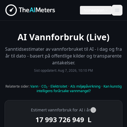
Norwegian
AI Vannforbruk (Live)
Sanntidsestimater av vannforbruket til AI - i dag og fra
år til dato - basert på offentlige kilder og transparente
antakelser.
Sist oppdatert:
Aug 7, 2026, 10:10 PM
Relaterte sider:
Vann
·
CO₂
·
Elektrisitet
·
AIs miljøpåvirkning
·
Kan kunstig
intelligens forårsake vannmangel?
Estimert vannforbruk for AI i år
i
17 993 727 091
L