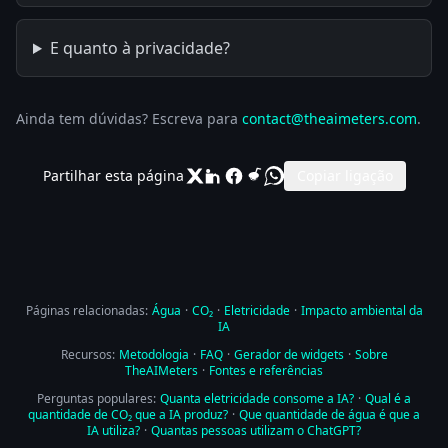
E quanto à privacidade?
Ainda tem dúvidas? Escreva para
contact@theaimeters.com
.
Partilhar esta página
Copiar ligação
Páginas relacionadas:
Água
·
CO₂
·
Eletricidade
·
Impacto ambiental da
IA
Recursos:
Metodologia
·
FAQ
·
Gerador de widgets
·
Sobre
TheAIMeters
·
Fontes e referências
Perguntas populares:
Quanta eletricidade consome a IA?
·
Qual é a
quantidade de CO₂ que a IA produz?
·
Que quantidade de água é que a
IA utiliza?
·
Quantas pessoas utilizam o ChatGPT?