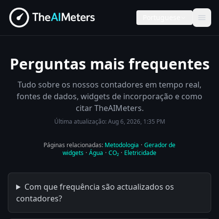
Portuguese
Perguntas mais frequentes
Tudo sobre os nossos contadores em tempo real,
fontes de dados, widgets de incorporação e como
citar TheAIMeters.
Última atualização:
Aug 6, 2026, 1:35 PM
Páginas relacionadas:
Metodologia
·
Gerador de
widgets
·
Água
·
CO₂
·
Eletricidade
Com que frequência são actualizados os
contadores?