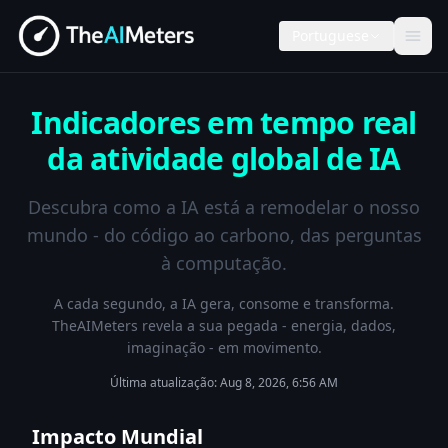
Portuguese
Indicadores em tempo real
da atividade global de IA
Descubra como a IA está a remodelar o nosso
mundo - do código ao carbono, das perguntas
à computação.
A cada segundo, a IA gera, consome e transforma.
TheAIMeters revela a sua pegada - energia, dados,
imaginação - em movimento.
Última atualização:
Aug 8, 2026, 6:56 AM
Impacto Mundial