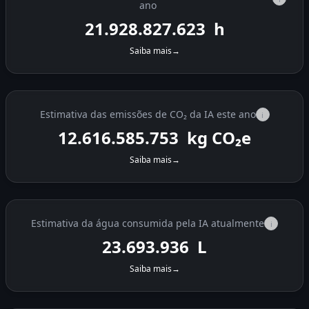
ano
21.928.828.382
h
Saiba mais
→
Estimativa das emissões de CO₂ da IA este ano
i
12.616.586.190
kg CO₂e
Saiba mais
→
Estimativa da água consumida pela IA atualmente
i
23.694.559
L
Saiba mais
→