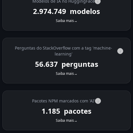
Modelos de IA no HuggingFace
i
2.974.749
modelos
Saiba mais
→
Perguntas do StackOverflow com a tag 'machine-
i
learning'
56.637
perguntas
Saiba mais
→
Pacotes NPM marcados com 'AI'
i
1.185
pacotes
Saiba mais
→