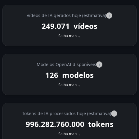
Vídeos de IA gerados hoje (estimativa)
i
249.077
vídeos
Saiba mais
→
Modelos OpenAI disponíveis
i
126
modelos
Saiba mais
→
Tokens de IA processados hoje (estimativa)
i
996.308.960.000
tokens
Saiba mais
→