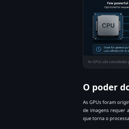
As GPUs são concebidas pa
O poder d
As GPUs foram origin
de imagens requer a
que torna o processa