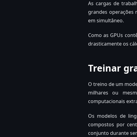
As cargas de trabal
grandes operações m
em simultâneo.
Como as GPUs contê
drasticamente os cálc
Treinar gr
O treino de um mode
milhares ou mesmo
computacionais extra
Os modelos de ling
compostos por cen
conjunto durante se