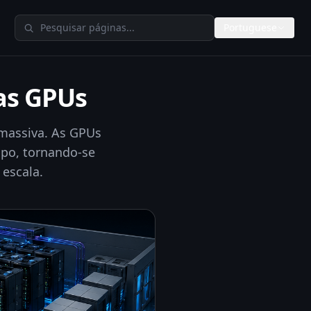
Pesquisar no TheAIMeters
Portuguese
tas GPUs
massiva. As GPUs
po, tornando-se
 escala.