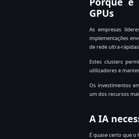
Porque é 
GPUs
As empresas lídere
implementações envo
de rede ultra-rápidas
Estes clusters per
utilizadores e mante
Os investimentos em
um dos recursos mais
A IA neces
É quase certo que o 