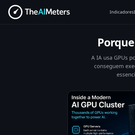
Indicadores
Porque 
A IA usa GPUs p
conseguem exec
essenci