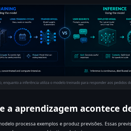
o, enquanto a inferência utiliza o modelo treinado para responder aos pedidos do
e a aprendizagem acontece de
 modelo processa exemplos e produz previsões. Essas prev