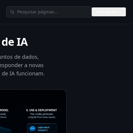
Pesquisar no TheAIMeters
Portuguese
 de IA
untos de dados,
responder a novas
 de IA funcionam.