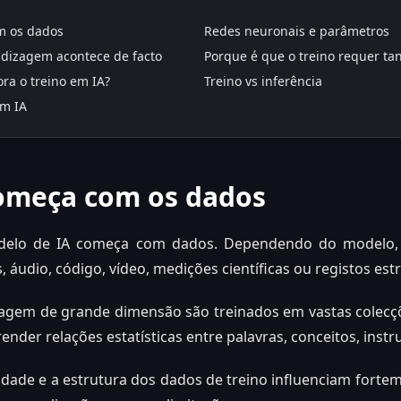
m os dados
Redes neuronais e parâmetros
dizagem acontece de facto
Porque é que o treino requer t
a o treino em IA?
Treino vs inferência
em IA
começa com os dados
delo de IA começa com dados. Dependendo do modelo,
s, áudio, código, vídeo, medições científicas ou registos est
agem de grande dimensão são treinados em vastas colecçõ
nder relações estatísticas entre palavras, conceitos, instr
sidade e a estrutura dos dados de treino influenciam fort