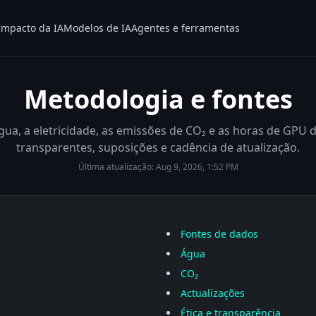
Impacto da IA
Modelos de IA
Agentes e ferramentas
Metodologia e fontes
a, a eletricidade, as emissões de CO₂ e as horas de GPU d
transparentes, suposições e cadência de atualização.
Última atualização:
Aug 9, 2026, 1:52 PM
Fontes de dados
Água
CO₂
Actualizações
Ética e transparência