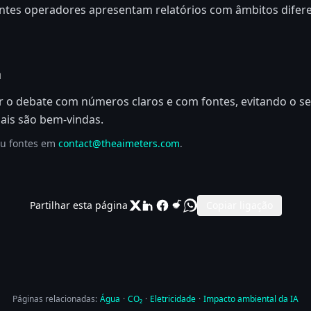
entes operadores apresentam relatórios com âmbitos difer
a
r o debate com números claros e com fontes, evitando o s
nais são bem-vindas.
ou fontes em
contact@theaimeters.com
.
Partilhar esta página
Copiar ligação
Páginas relacionadas:
Água
·
CO₂
·
Eletricidade
·
Impacto ambiental da IA