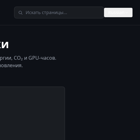
Поиск по TheAIMeters
Russian
ки
гии, CO₂ и GPU-часов.
новления.