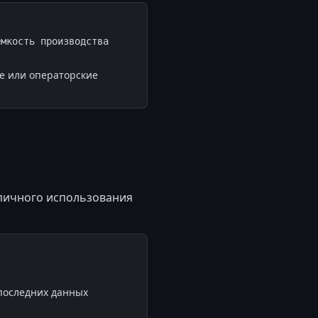
мкость производства 
ые или операторские
ипичного использования
последних данных