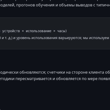
оделей, прогонов обучения и объемы выводов с типич
о устройств × использование × часы)
H и т. д.) и уровень использования варьируются; мы используе
иодически обновляются; счетчики на стороне клиента 
методики пересматривается и обновляется по мере появ