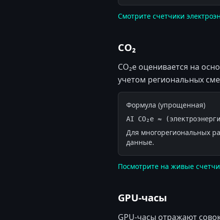
Смотрите счетчики электроэ
CO₂
CO₂e оценивается на осн
учетом региональных сме
Формула (упрощенная)
AI CO₂e ≈ (электроэнерг
Для многорегиональных ра
данные.
Посмотрите на живые счетчи
GPU-часы
GPU-часы отражают совок