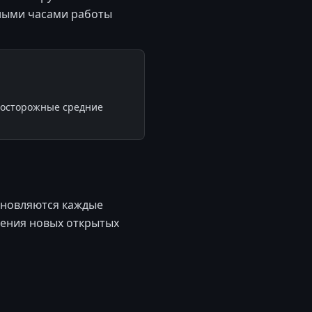
ными часами работы
м осторожные средние
обновляются каждые
ления новых открытых