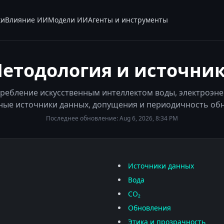
ки
Влияние ИИ
Модели ИИ
Агенты и инструменты
етодология и источни
ребление искусственным интеллектом воды, электроэнер
ые источники данных, допущения и периодичность об
Последнее обновление:
Aug 6, 2026, 8:34 PM
Источники данных
Вода
CO₂
Обновления
Этика и прозрачность