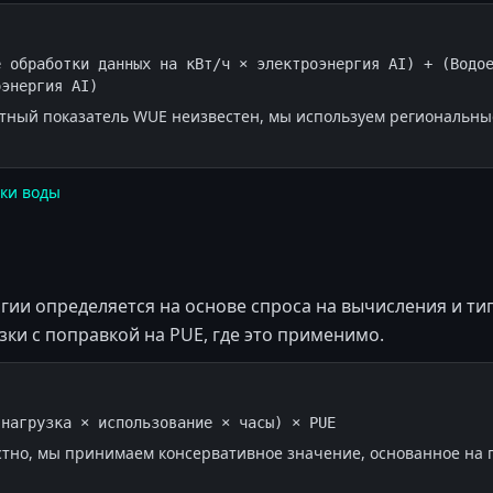
 обработки данных на кВт/ч × электроэнергия AI) + (Водое
оэнергия AI)
ретный показатель WUE неизвестен, мы используем региональн
ки воды
гии определяется на основе спроса на вычисления и т
зки с поправкой на PUE, где это применимо.
-нагрузка × использование × часы) × PUE
стно, мы принимаем консервативное значение, основанное на 