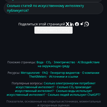
Сколько статей по искусственному интеллекту
публикуется?
Поделиться этой страницей
Копировать ссылку
Похожие страницы:
Вода
·
CO₂
·
Электричество
·
AI Воздействие
на окружающую среду
Ресурсы:
Методология
·
FAQ
·
Генератор виджетов
·
О компании
TheAIMeters
·
Источники и ссылки
Популярные вопросы:
Сколько электроэнергии потребляет
искусственный интеллект?
·
Сколько CO₂ производит
искусственный интеллект?
·
Сколько воды использует
искусственный интеллект?
·
Сколько людей используют ChatGPT?
Показатели, основанные на открытых источниках, моментальных
и прозрачных оценках