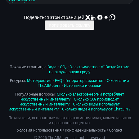
Поделиться этой страницей
Копировать ссылку
Похожие страницы:
Вода
·
CO₂
·
Электричество
·
AI Воздействие
на окружающую среду
Ресурсы:
Методология
·
FAQ
·
Генератор виджетов
·
О компании
TheAIMeters
·
Источники и ссылки
Популярные вопросы:
Сколько электроэнергии потребляет
искусственный интеллект?
·
Сколько CO₂ производит
искусственный интеллект?
·
Сколько воды использует
искусственный интеллект?
·
Сколько людей используют ChatGPT?
Показатели, основанные на открытых источниках, моментальных
и прозрачных оценках
Условия использования
/
Конфиденциальность
/
Contact
© 2026 TheAIMeters - all rights reserved