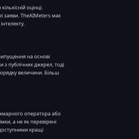
ількісній оцінці.
рі заяви. TheAIMeters має
інтелекту.
рипущення на основі
 з публічних джерел, тоді
порядку величини. Більш
, хмарного оператора або
мки, а не як перевірені
 доступними кращі