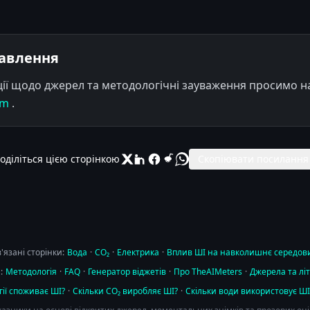
равлення
ії щодо джерел та методологічні зауваження просимо н
om
.
оділіться цією сторінкою
Скопіювати посилання
'язані сторінки:
Вода
·
CO₂
·
Електрика
·
Вплив ШІ на навколишнє середо
:
Методологія
·
FAQ
·
Генератор віджетів
·
Про TheAIMeters
·
Джерела та лі
ії споживає ШІ?
·
Скільки CO₂ виробляє ШІ?
·
Скільки води використовує ШІ