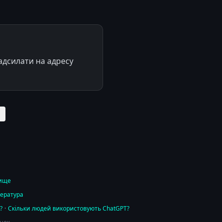
адсилати на адресу
вище
тература
?
·
Скільки людей використовують ChatGPT?