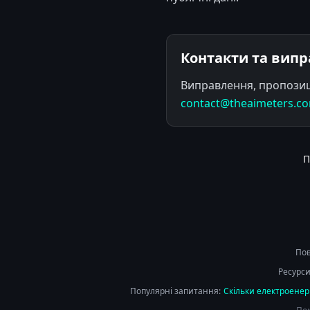
Контакти та вип
Виправлення, пропозиц
contact@theaimeters.c
П
Пов
Ресурси
Популярні запитання:
Скільки електроенерг