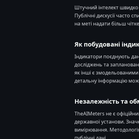
Штучний інтелект швидко р
Публічні дискусії часто с
на меті надати більш чітк
Як побудовані інди
Індикатори поєднують дан
досліджень та заплановані
як інші є змодельованими
детальну інформацію мож
Незалежність та о
TheAIMeters не є офіційн
державної установи. Значен
вимірювання. Методологія
публічні дані.