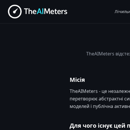
Лічиль
TheAIMeters відст
Місія
TheAIMeters - це незалеж
перетворює абстрактні сиг
моделей і публічна активні
Для чого існує цей 