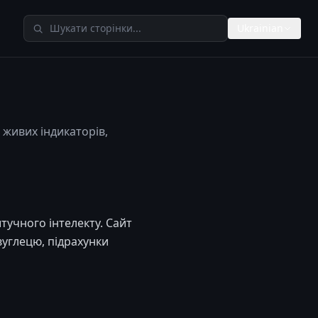
Пошук у TheAIMeters
Ukrainian
живих індикаторів,
тучного інтелекту. Сайт
вуглецю, підрахунки