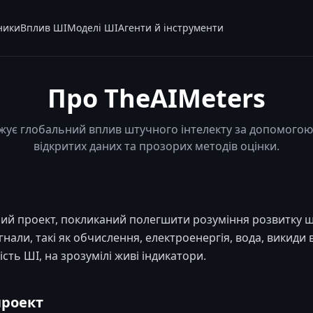
ники
Вплив ШІ
Моделі ШІ
Агенти й інструменти
Про TheAIMeters
ежує глобальний вплив штучного інтелекту за допомогою 
відкритих даних та прозорих методів оцінки.
ний проект, покликаний полегшити розуміння розвитку ш
нали, такі як обчислення, електроенергія, вода, викиди 
сть ШІ, на зрозумілі живі індикатори.
проект