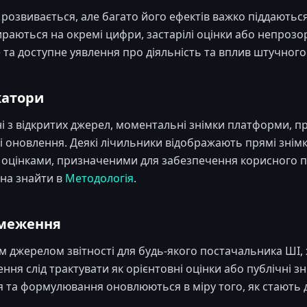
озвивається, але багато його ефектів важко піддаються к
пираються на окремі цифри, застарілі оцінки або непрозо
е та доступне уявлення про діяльність та вплив штучного 
катори
і з відкритих джерел, моментальні знімки платформи, п
 оновлення. Деякі лічильники відображають прямі знімки
 оцінками, призначеними для забезпечення корисного 
на знайти в
Методологія
.
бмеження
им джерелом звітності для будь-якого постачальника ШІ
ня слід трактувати як орієнтовні оцінки або публічні зні
 та формулювання оновлюються в міру того, як стають