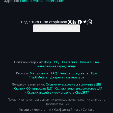
адресою
contact@theaimeters.com
.
Поділіться цією сторінкою
Скопіювати посилання
Пов'язані сторінки:
Вода
·
CO₂
·
Електрика
·
Вплив ШІ на
навколишнє середовище
Ресурси:
Методологія
·
FAQ
·
Генератор віджетів
·
Про
TheAIMeters
·
Джерела та література
Популярні запитання:
Скільки електроенергії споживає ШІ?
·
Скільки CO₂ виробляє ШІ?
·
Скільки води використовує ШІ?
·
Скільки людей використовують ChatGPT?
Показники на основі відкритих джерел, моментальних знімків та
прозорих оцінок
Умови використання
/
Конфіденційність
/
Contact