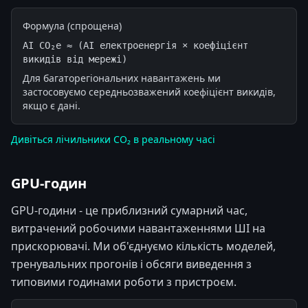
Формула (спрощена)
AI CO₂e ≈ (AI електроенергія × коефіцієнт 
викидів від мережі)
Для багаторегіональних навантажень ми
застосовуємо середньозважений коефіцієнт викидів,
якщо є дані.
Дивіться лічильники CO₂ в реальному часі
GPU-годин
GPU-години - це приблизний сумарний час,
витрачений робочими навантаженнями ШІ на
прискорювачі. Ми об'єднуємо кількість моделей,
тренувальних прогонів і обсяги виведення з
типовими годинами роботи з пристроєм.