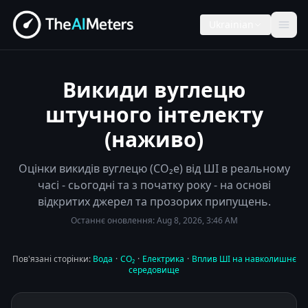
Ukrainian
Викиди вуглецю
штучного інтелекту
(наживо)
Оцінки викидів вуглецю (CO₂e) від ШІ в реальному
часі - сьогодні та з початку року - на основі
відкритих джерел та прозорих припущень.
Останнє оновлення:
Aug 8, 2026, 3:46 AM
Пов'язані сторінки:
Вода
·
CO₂
·
Електрика
·
Вплив ШІ на навколишнє
середовище