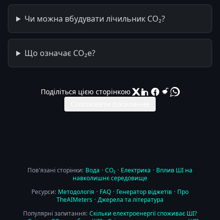
Чи можна вбудувати лічильник CO₂?
Що означає CO₂e?
Поділіться цією сторінкою
Скопіювати посилання
Пов'язані сторінки:
Вода
·
CO₂
·
Електрика
·
Вплив ШІ на
навколишнє середовище
Ресурси:
Методологія
·
FAQ
·
Генератор віджетів
·
Про
TheAIMeters
·
Джерела та література
Популярні запитання:
Скільки електроенергії споживає ШІ?