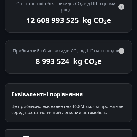
Орієнтовний обсяг викидів CO₂ від ШІ в цьому
i
році
12 608 993 636
kg CO₂e
Приблизний обсяг викидів CO₂ від ШІ на сьогодні
i
8 993 636
kg CO₂e
Еквівалентні порівняння
Це приблизно еквівалентно 46.8M км, які проїжджає
середньостатистичний легковий автомобіль.