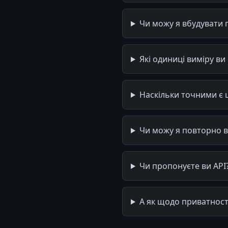
Чи можу я вбудувати п
Які одиниці виміру ви
Наскільки точними є ц
Чи можу я повторно ви
Чи пропонуєте ви API
А як щодо приватност