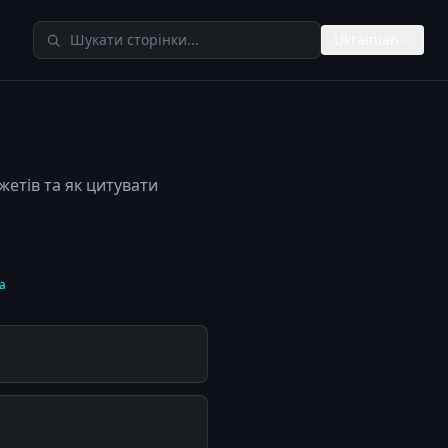
Пошук у TheAIMeters
Ukrainian
жетів та як цитувати
а