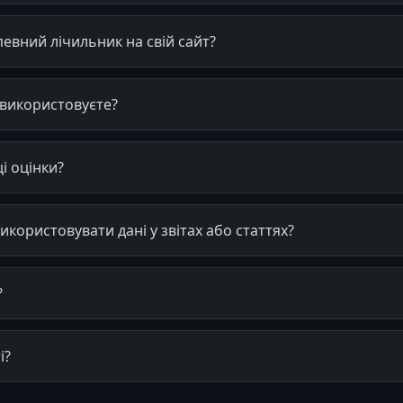
евний лічильник на свій сайт?
 використовуєте?
і оцінки?
користовувати дані у звітах або статтях?
?
і?