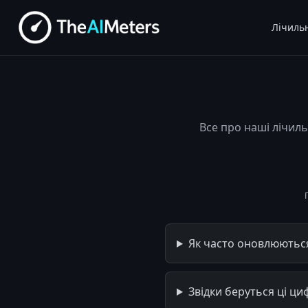
Лічиль
Все про наші лічиль
Як часто оновлюютьс
Звідки беруться ці ци