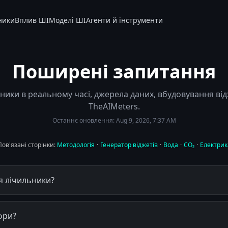
ники
Вплив ШІ
Моделі ШІ
Агенти й інструменти
Поширені запитання
ники в реальному часі, джерела даних, вбудовування від
TheAIMeters.
Останнє оновлення:
Aug 9, 2026, 7:37 AM
Пов'язані сторінки:
Методологія
·
Генератор віджетів
·
Вода
·
CO₂
·
Електрик
я лічильники?
фри?