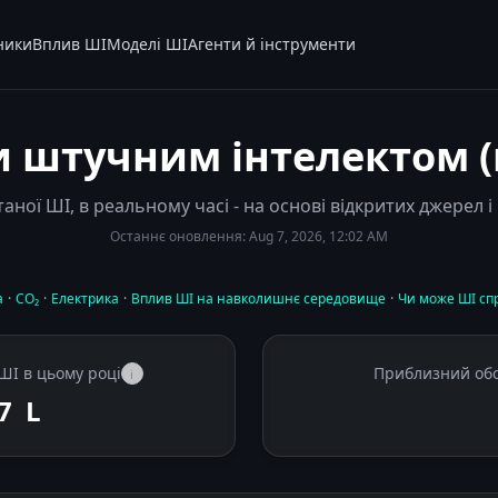
ники
Вплив ШІ
Моделі ШІ
Агенти й інструменти
 штучним інтелектом (в
аної ШІ, в реальному часі - на основі відкритих джерел
Останнє оновлення:
Aug 7, 2026, 12:02 AM
а
·
CO₂
·
Електрика
·
Вплив ШІ на навколишнє середовище
·
Чи може ШІ сп
ШІ в цьому році
Приблизний обс
i
53
L