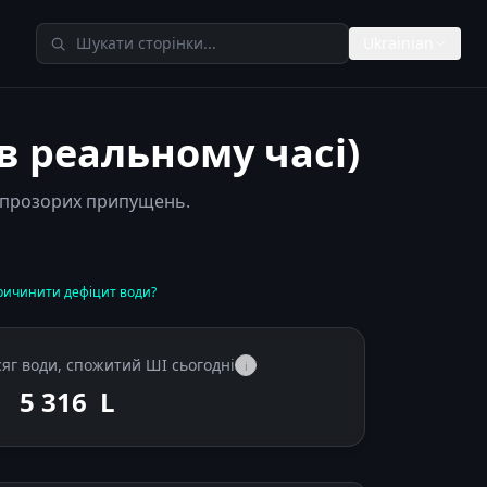
Пошук у TheAIMeters
Ukrainian
 реальному часі)
 і прозорих припущень.
ричинити дефіцит води?
яг води, спожитий ШІ сьогодні
i
5 632
L