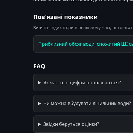
Пов'язані показники
Вивчіть індикатори в реальному часі, що лежать
Приблизний обсяг води, спожитий ШІ с
FAQ
Як часто ці цифри оновлюються?
Чи можна вбудувати лічильник води?
Звідки беруться оцінки?