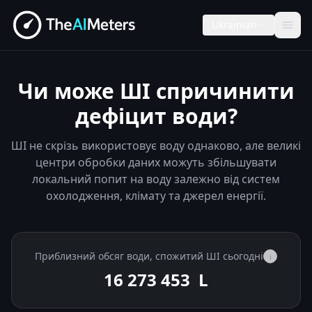
Ukrainian
Чи може ШІ спричинити
дефіцит води?
ШІ не скрізь використовує воду однаково, але великі
центри обробки даних можуть збільшувати
локальний попит на воду залежно від систем
охолодження, клімату та джерел енергії.
Приблизний обсяг води, спожитий ШІ сьогодні
i
16 273 770
L