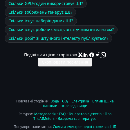
Скільки GPU-годин використовує ШІ?
Скільки зображень генерує ШІ?
Скільки існує наборів даних ШІ?
Скільки існує робочих місць зі штучним інтелектом?
Скільки робіт зі штучного інтелекту публікується?
Поділіться цією сторінкою
Скопіювати посилання
Пов'язані сторінки:
Вода
·
CO₂
·
Електрика
·
Вплив ШІ на
навколишнє середовище
Ресурси:
Методологія
·
FAQ
·
Генератор віджетів
·
Про
TheAIMeters
·
Джерела та література
Популярні запитання:
Скільки електроенергії споживає ШІ?