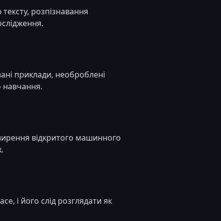
 тексту, розпізнавання
ослідження.
овані приклади, необроблені
 навчання.
зширення відкритого машинного
.
e, і його слід розглядати як