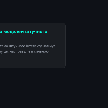
ато моделей штучного
стема штучного інтелекту налічує
у це, насправді, є її сильною