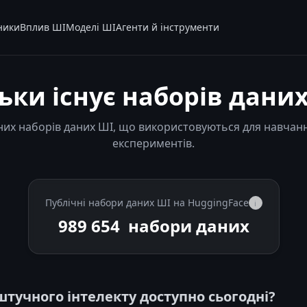
ники
Вплив ШІ
Моделі ШІ
Агенти й інструменти
ьки існує наборів дани
них наборів даних ШІ, що використовуються для навчанн
експериментів.
Публічні набори даних ШІ на HuggingFace
i
989 654
набори даних
штучного інтелекту доступно сьогодні?