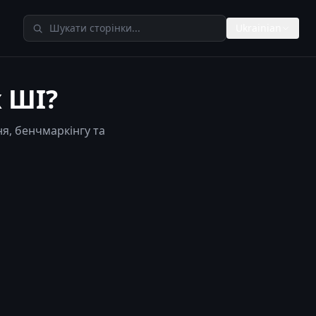
Пошук у TheAIMeters
Ukrainian
х ШІ?
я, бенчмаркінгу та