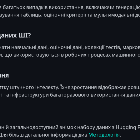
 багатьох випадків використання, включаючи генерацію
зування таблиць, оціночні критерії та мультимодальні д
даних ШІ?
и навчальні дані, оціночні дані, колекції тестів, марк
си, що використовуються в робочих процесах машинного
ння
итку штучного інтелекту. Їхнє зростання відображає ро
ті та інфраструктури багаторазового використання даних
ій загальнодоступний знімок набору даних з Hugging Fac
Для більш детальної інформації див
Методологія
.