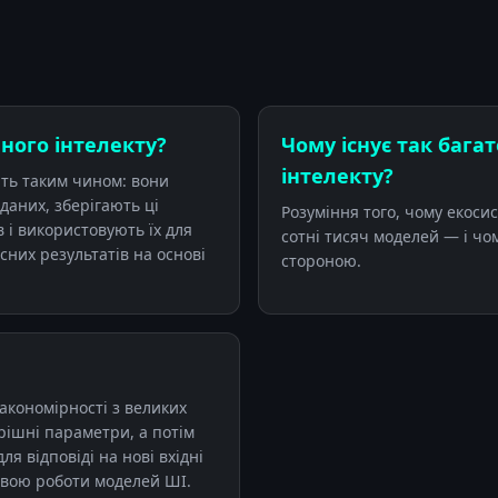
ного інтелекту?
Чому існує так баг
інтелекту?
ть таким чином: вони
даних, зберігають ці
Розуміння того, чому екоси
в і використовують їх для
сотні тисяч моделей — і чом
них результатів на основі
стороною.
акономірності з великих
рішні параметри, а потім
я відповіді на нові вхідні
овою роботи моделей ШІ.