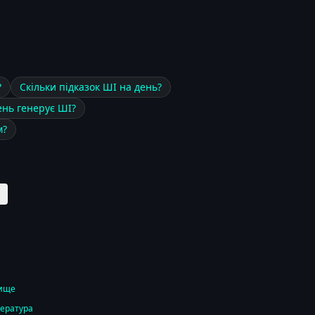
?
Скільки підказок ШІ на день?
ень генерує ШІ?
м?
вище
тература