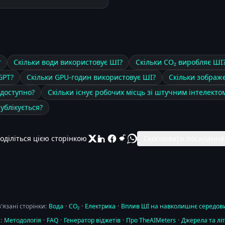
?
Скільки води використовує ШІ?
Скільки CO₂ виробляє ШІ
GPT?
Скільки GPU-годин використовує ШІ?
Скільки зображ
 доступно?
Скільки існує робочих місць зі штучним інтелекто
публікується?
оділіться цією сторінкою
Скопіювати посилання
'язані сторінки:
Вода
·
CO₂
·
Електрика
·
Вплив ШІ на навколишнє середо
:
Методологія
·
FAQ
·
Генератор віджетів
·
Про TheAIMeters
·
Джерела та лі