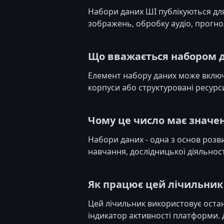
Набори даних ШІ публікуються для
зображень, обробку аудіо, прогно
Що вважається набором 
Елемент набору даних може включат
корпуси або структуровані ресур
Чому це число має значе
Набори даних - одна з основ розв
навчання, дослідницької діяльнос
Як працює цей лічильник
Цей лічильник використовує останн
індикатор активності платформи. 