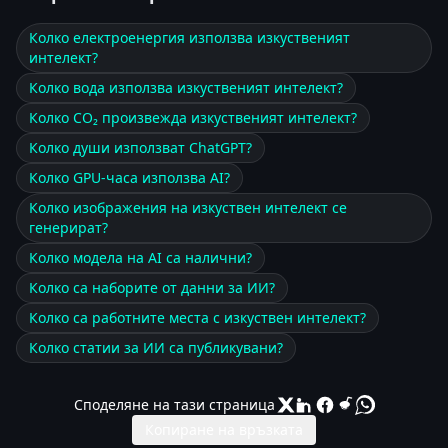
Колко електроенергия използва изкуственият
интелект?
Колко вода използва изкуственият интелект?
Колко CO₂ произвежда изкуственият интелект?
Колко души използват ChatGPT?
Колко GPU-часа използва AI?
Колко изображения на изкуствен интелект се
генерират?
Колко модела на AI са налични?
Колко са наборите от данни за ИИ?
Колко са работните места с изкуствен интелект?
Колко статии за ИИ са публикувани?
Споделяне на тази страница
Копиране на връзката