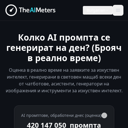
Bulgarian
Колко AI промпта се
генерират на ден? (Брояч
в реално време)
Оценка в реално време на заявките за изкуствен
интелект, генерирани в световен мащаб всеки ден
от чатботове, асистенти, генератори на
изображения и инструменти за изкуствен интелект.
AI промптове, обработени днес (оценка)
i
420 153 300
промпта