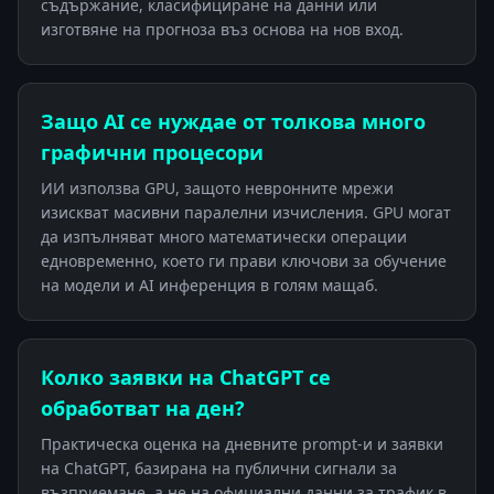
съдържание, класифициране на данни или
изготвяне на прогноза въз основа на нов вход.
Защо AI се нуждае от толкова много
графични процесори
ИИ използва GPU, защото невронните мрежи
изискват масивни паралелни изчисления. GPU могат
да изпълняват много математически операции
едновременно, което ги прави ключови за обучение
на модели и AI инференция в голям мащаб.
Колко заявки на ChatGPT се
обработват на ден?
Практическа оценка на дневните prompt-и и заявки
на ChatGPT, базирана на публични сигнали за
възприемане, а не на официални данни за трафик в