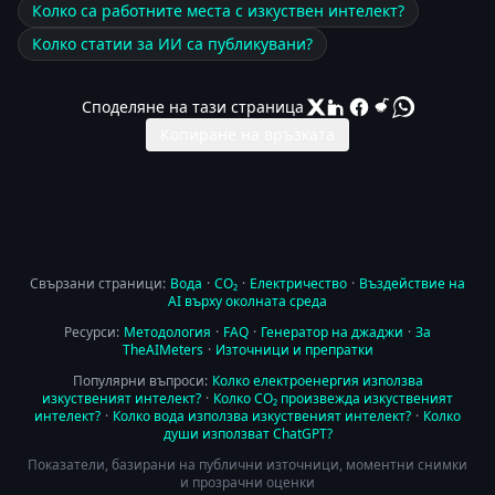
Колко са работните места с изкуствен интелект?
Колко статии за ИИ са публикувани?
Споделяне на тази страница
Копиране на връзката
Свързани страници:
Вода
·
CO₂
·
Електричество
·
Въздействие на
AI върху околната среда
Ресурси:
Методология
·
FAQ
·
Генератор на джаджи
·
За
TheAIMeters
·
Източници и препратки
Популярни въпроси:
Колко електроенергия използва
изкуственият интелект?
·
Колко CO₂ произвежда изкуственият
интелект?
·
Колко вода използва изкуственият интелект?
·
Колко
души използват ChatGPT?
Показатели, базирани на публични източници, моментни снимки
и прозрачни оценки