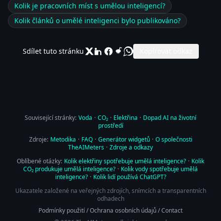
Kolik je pracovních míst s umělou inteligencí?
Kolik článků o umělé inteligenci bylo publikováno?
Sdílet tuto stránku
Kopírovat odkaz
Související stránky:
Voda
·
CO₂
·
Elektřina
·
Dopad AI na životní
prostředí
Zdroje:
Metodika
·
FAQ
·
Generátor widgetů
·
O společnosti
TheAIMeters
·
Zdroje a odkazy
Oblíbené otázky:
Kolik elektřiny spotřebuje umělá inteligence?
·
Kolik
CO₂ produkuje umělá inteligence?
·
Kolik vody spotřebuje umělá
inteligence?
·
Kolik lidí používá ChatGPT?
Ukazatele založené na veřejných zdrojích, snímcích a transparentních
odhadech
Podmínky použití
/
Ochrana osobních údajů
/
Contact