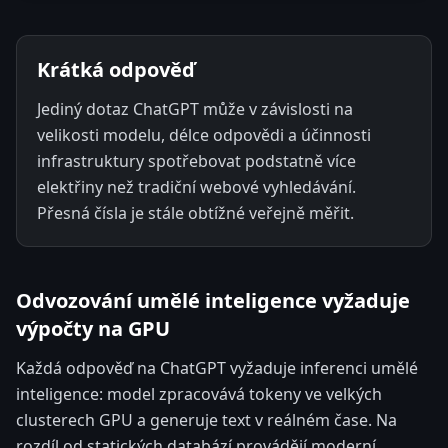
Krátká odpověď
Jediný dotaz ChatGPT může v závislosti na
velikosti modelu, délce odpovědi a účinnosti
infrastruktury spotřebovat podstatně více
elektřiny než tradiční webové vyhledávání.
Přesná čísla je stále obtížné veřejně měřit.
Odvozování umělé inteligence vyžaduje
výpočty na GPU
Každá odpověď na ChatGPT vyžaduje inferenci umělé
inteligence: model zpracovává tokeny ve velkých
clusterech GPU a generuje text v reálném čase. Na
rozdíl od statických databází provádějí moderní