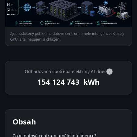
Zjednodušený pohled na datové centrum umělé inteligence: Klastry
GPU, sítě, napájení a chlazení.
Odhadovaná spotřeba elektřiny AI dnes
i
154 125 979
kWh
Obsah
Co je datové centrum umělé inteligence?