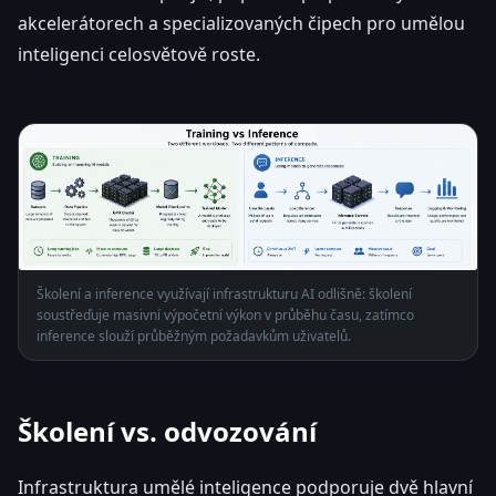
akcelerátorech a specializovaných čipech pro umělou
inteligenci celosvětově roste.
Školení a inference využívají infrastrukturu AI odlišně: školení
soustřeďuje masivní výpočetní výkon v průběhu času, zatímco
inference slouží průběžným požadavkům uživatelů.
Školení vs. odvozování
Infrastruktura umělé inteligence podporuje dvě hlavní