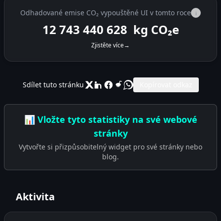
Odhadované emise CO₂ vypouštěné UI v tomto roce
i
12 743 441 064
kg CO₂e
Zjistěte více
→
Sdílet tuto stránku
Kopírovat odkaz
📊 Vložte tyto statistiky na své webové
stránky
Vytvořte si přizpůsobitelný widget pro své stránky nebo
blog.
Aktivita