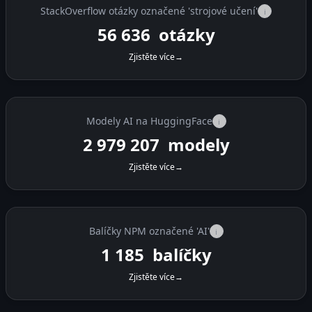
StackOverflow otázky označené 'strojové učení'
i
56 636
otázky
Zjistěte více
→
Modely AI na HuggingFace
i
2 979 207
modely
Zjistěte více
→
Balíčky NPM označené 'AI'
i
1 185
balíčky
Zjistěte více
→