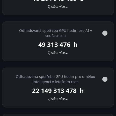
Zjistěte více
→
Odhadovaná spotřeba GPU hodin pro AI v
i
současnosti
49 314 233
h
Zjistěte více
→
Odhadovaná spotřeba GPU hodin pro umělou
i
inteligenci v letošním roce
22 149 314 235
h
Zjistěte více
→