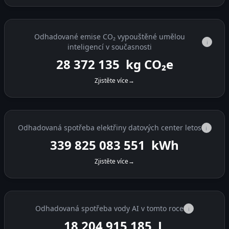
Odhadované emise CO₂ vypouštěné umělou
i
inteligencí v současnosti
28 372 571
kg CO₂e
Zjistěte více
→
Odhadovaná spotřeba elektřiny datových center letos
i
339 825 095 165
kWh
Zjistěte více
→
Odhadovaná spotřeba vody AI v tomto roce
i
18 204 915 807
L