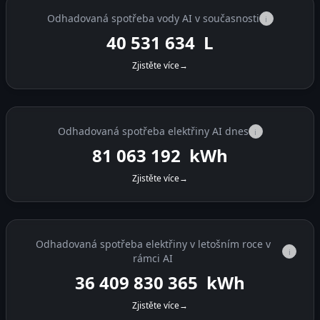
Odhadovaná spotřeba vody AI v současnosti
i
40 532 256
L
Zjistěte více
→
Odhadovaná spotřeba elektřiny AI dnes
i
81 064 438
kWh
Zjistěte více
→
Odhadovaná spotřeba elektřiny v letošním roce v
i
rámci AI
36 409 831 611
kWh
Zjistěte více
→