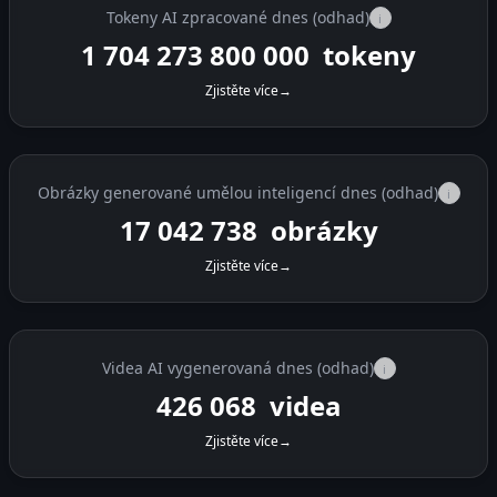
Tokeny AI zpracované dnes (odhad)
i
1 704 300 000 000
tokeny
Zjistěte více
→
Obrázky generované umělou inteligencí dnes (odhad)
i
17 043 000
obrázky
Zjistěte více
→
Videa AI vygenerovaná dnes (odhad)
i
426 074
videa
Zjistěte více
→