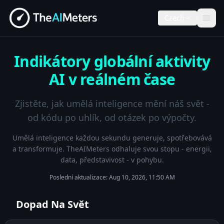
Czech
Indikátory globální aktivity
AI v reálném čase
Zjistěte, jak umělá inteligence mění náš svět -
od kódu po uhlík, od otázek po výpočty.
Umělá inteligence každou sekundu generuje, spotřebovává
a transformuje. TheAIMeters odhaluje svou stopu - energii,
data, představivost - v pohybu.
Poslední aktualizace:
Aug 10, 2026, 11:50 AM
Dopad Na Svět