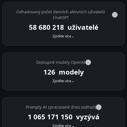
Odhadovaný počet denních aktivních uživatelů
i
ChatGPT
58 680 218
uživatelé
Zjistěte více
→
Dostupné modely OpenAI
i
126
modely
Zjistěte více
→
Prompty AI zpracované dnes (odhad)
i
1 065 187 500
vyzývá
Zjistěte více
→