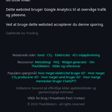
Dette websted bruger Google Analytics til at overvåge trafik
og ydeevne.
Ved at bruge dette websted accepterer du denne sporing.
Gældende lov: Frankrig
Relaterede sider:
Vand
·
CO₂
·
Elektricitet
·
AI's miljøpåvirkning
Ressourcer:
Metodologi
·
FAQ
·
Widget-generator
·
Om
TheAIMeters
·
Kilder og referencer
Populære spørgsmål:
Hvor meget elektricitet bruger AI?
·
Hvor meget
CO₂ producerer AI?
·
Hvor meget vand bruger AI?
·
Hvor mange
mennesker bruger ChatGPT?
Indikatorer baseret på offentlige kilder, øjebliksbilleder og
gennemsigtige estimater
Vilkår for brug
/
Privatlivets fred
/
Contact
© 2026 TheAIMeters - all rights reserved