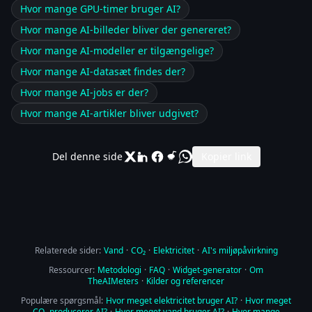
Hvor mange GPU-timer bruger AI?
Hvor mange AI-billeder bliver der genereret?
Hvor mange AI-modeller er tilgængelige?
Hvor mange AI-datasæt findes der?
Hvor mange AI-jobs er der?
Hvor mange AI-artikler bliver udgivet?
Del denne side
Kopier link
Relaterede sider:
Vand
·
CO₂
·
Elektricitet
·
AI's miljøpåvirkning
Ressourcer:
Metodologi
·
FAQ
·
Widget-generator
·
Om
TheAIMeters
·
Kilder og referencer
Populære spørgsmål:
Hvor meget elektricitet bruger AI?
·
Hvor meget
CO₂ producerer AI?
·
Hvor meget vand bruger AI?
·
Hvor mange